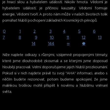
je hnací silou a hybatelem událostí. Nikoliv hmota. Vědomí je
hybatelem událostí, je příčinou kauzality. Vědomí formuje
energie, Vědomí tvoří. A proto nám může v našich životech tolik
pomáhat hlubší pochopení základních Kosmických principů.
0
1
2
3
4
5
6
7
8
9
10
11
12
13
֍
14
144
∞
Níže najdete odkazy s různými, vzájemně propojenými tématy,
které jsme dlouhodobě zkoumali a se kterými jsme doposud
hlouběji pracovali. Velmi doporučujeme jejich hlubší prozkoumání.
Pokud si v nich najdete právě tu svoji "AHA" informaci, anebo s
něčím budete rezonovat, potom budeme spokojení, že jsme
malinkou troškou mohli přispět k novému a hlubšímu vnímaní
světa.