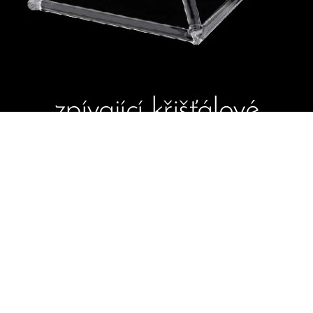
zpívající křišťálové
pyramidy