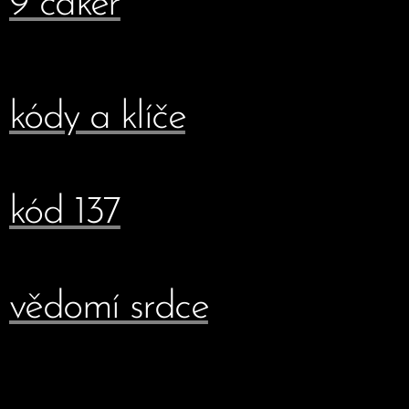
9 čaker
kódy a klíče
kód 137
vědomí srdce