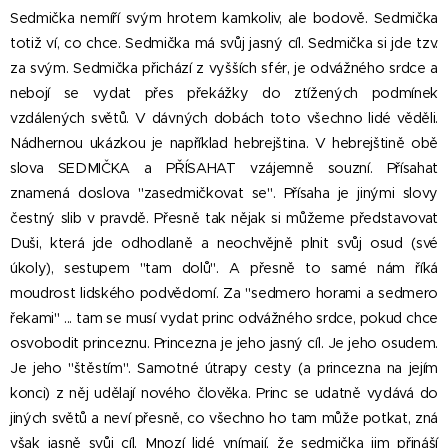
Sedmička nemíří svým hrotem kamkoliv, ale bodově. Sedmička
totiž ví, co chce. Sedmička má svůj jasný cíl. Sedmička si jde tzv.
za svým. Sedmička přichází z vyšších sfér, je odvážného srdce a
nebojí se vydat přes překážky do ztížených podmínek
vzdálených světů. V dávných dobách toto všechno lidé věděli.
Nádhernou ukázkou je například hebrejština. V hebrejštině obě
slova SEDMIČKA a PŘÍSAHAT vzájemně souzní. Přísahat
znamená doslova "zasedmičkovat se". Přísaha je jinými slovy
čestný slib v pravdě. Přesně tak nějak si můžeme představovat
Duši, která jde odhodlaně a neochvějně plnit svůj osud (své
úkoly), sestupem "tam dolů". A přesně to samé nám říká
moudrost lidského podvědomí. Za "sedmero horami a sedmero
řekami" ... tam se musí vydat princ odvážného srdce, pokud chce
osvobodit princeznu. Princezna je jeho jasný cíl. Je jeho osudem.
Je jeho "štěstím". Samotné útrapy cesty (a princezna na jejím
konci) z něj udělají nového člověka. Princ se udatně vydává do
jiných světů a neví přesně, co všechno ho tam může potkat, zná
však jasně svůj cíl. Mnozí lidé vnímají, že sedmička jim přináší