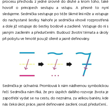
procesu přechodu z jedné úrovně do druhé a krom toho, také
hovoří o principech sestupu a vstupu. A přesně to nyní
sledujeme. Sedmička sestupuje po téže šikmé linii níže a vstupuje
do nachystané šestky. Nahoře je sedmička vlnově rozprostřená
a dole již vstupuje do šestky bodově a zacíleně. Vstupuje do ní s
jasným zacílením a předurčením. Budoucí životní témata a úkoly
při pobytu ve hmotě jsou již cíleně a jasně definovány.
Sedmička je úchvatná. Promlouvá k nám nádhernou symbolickou
řečí. Sedmička nám říká, že pro úspěch dalšího rozvoje života je
zapotřebí vydat se na cestu, do neznáma, za velkou bariéru, kde
nás čeká úkol, práce, jasně definované zacílení, osud, předurčení...