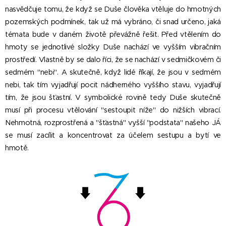
nasvědčuje tomu, že když se Duše člověka vtěluje do hmotných
pozemských podmínek, tak už má vybráno, či snad určeno, jaká
témata bude v daném životě převážně řešit. Před vtělením do
hmoty se jednotlivé složky Duše nachází ve vyšším vibračním
prostředí. Vlastně by se dalo říci, že se nachází v sedmičkovém či
sedmém "nebi". A skutečně, když lidé říkají, že jsou v sedmém
nebi, tak tím vyjadřují pocit nádherného vyššího stavu, vyjadřují
tím, že jsou šťastní. V symbolické rovině tedy Duše skutečně
musí při procesu vtělování "sestoupit níže" do nižších vibrací.
Nehmotná, rozprostřená a "šťastná" vyšší "podstata" našeho JÁ
se musí zacílit a koncentrovat za účelem sestupu a bytí ve
hmotě.