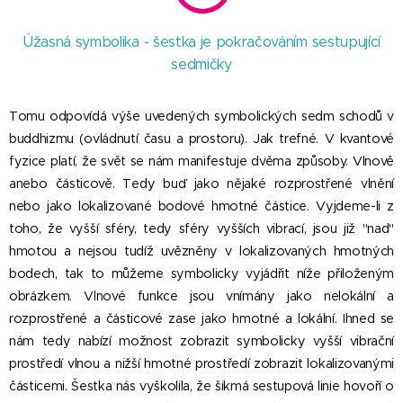
Úžasná symbolika - šestka je pokračováním sestupující
sedmičky
Tomu odpovídá výše uvedených symbolických sedm schodů v
buddhizmu (ovládnutí času a prostoru). Jak trefné. V kvantové
fyzice platí, že svět se nám manifestuje dvěma způsoby. Vlnově
anebo částicově. Tedy buď jako nějaké rozprostřené vlnění
nebo jako lokalizované bodové hmotné částice. Vyjdeme-li z
toho, že vyšší sféry, tedy sféry vyšších vibrací, jsou již "nad"
hmotou a nejsou tudíž uvězněny v lokalizovaných hmotných
bodech, tak to můžeme symbolicky vyjádřit níže přiloženým
obrázkem. Vlnové funkce jsou vnímány jako nelokální a
rozprostřené a částicové zase jako hmotné a lokální. Ihned se
nám tedy nabízí možnost zobrazit symbolicky vyšší vibrační
prostředí vlnou a nižší hmotné prostředí zobrazit lokalizovanými
částicemi. Šestka nás vyškolila, že šikmá sestupová linie hovoří o