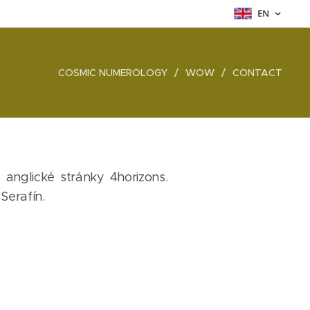
EN
COSMIC NUMEROLOGY
WOW
CONTACT
anglické stránky 4horizons.
Serafín.