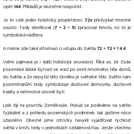
opět
144
. Příkladů je skutečně nespočet.
Je to celé jeden holistický propletenec.
72x
přežvýkat hmotné
sousto. Tedy devítkově (
7
+
2
=
9
) zpracovat hmotu, no to je
symbolická nádhera.
A máme zde také informaci o vstupu do Světla
72
+
72 = 1 4 4
Velmi zajímavá je i další holistická souvislost. Říká se, že Duše
pozemské lidské bytosti se vrací po smrti hmotného těla domů,
do Světla a že nejvyšší tělo člověka je světelné tělo. Světlo nám
pozemšťanům tedy symbolizuje duchovní domovinu, duchovní
kvality a nehmotné úrovně bytí.
Lidé žijí na povrchu Zeměkoule. Pokud se podíváme na světlo
fyzikálně a z pohledu pozemských podmínek, tak zjistíme něco
úžasného. Obecně jsme otrocky navyklí vyjadřovat rychlost
světla v km/s, tedy v jednotkách vzdálenost/čas. Jenže všechno