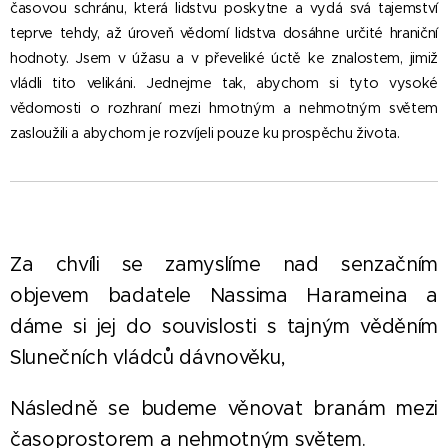
časovou schránu, která lidstvu poskytne a vydá svá tajemství
teprve tehdy, až úroveň vědomí lidstva dosáhne určité hraniční
hodnoty. Jsem v úžasu a v převeliké úctě ke znalostem, jimiž
vládli tito velikáni. Jednejme tak, abychom si tyto vysoké
vědomosti o rozhraní mezi hmotným a nehmotným světem
zasloužili a abychom je rozvíjeli pouze ku prospěchu života.
Za chvíli se zamyslíme nad senzačním
objevem badatele Nassima Harameina a
dáme si jej do souvislosti s tajným věděním
Slunečních vládců dávnověku,
Následně se budeme věnovat branám mezi
časoprostorem a nehmotným světem.