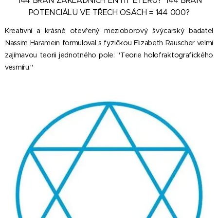
144 BRAN ZÁKLADNÍCH ENTIT ÉTERU? 144 BRAN
POTENCIÁLU VE TŘECH OSÁCH = 144 000?
Kreativní a krásně otevřený mezioborový švýcarský badatel
Nassim Haramein formuloval s fyzičkou Elizabeth Rauscher velmi
zajímavou teorii jednotného pole: "Teorie holofraktografického
vesmíru."