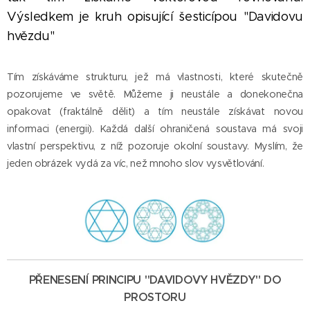
Výsledkem je kruh opisující šesticípou "Davidovu
hvězdu"
Tím získáváme strukturu, jež má vlastnosti, které skutečně
pozorujeme ve světě. Můžeme ji neustále a donekonečna
opakovat (fraktálně dělit) a tím neustále získávat novou
informaci (energii). Každá další ohraničená soustava má svoji
vlastní perspektivu, z níž pozoruje okolní soustavy. Myslím, že
jeden obrázek vydá za víc, než mnoho slov vysvětlování.
PŘENESENÍ PRINCIPU "DAVIDOVY HVĚZDY" DO
PROSTORU