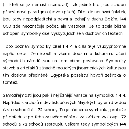
(ti, kteří se již nemusí inkarnovat), tak jedině tito jsou schopni
přinést nové paradigma (novou píseň). Tito lidé nenávidí úplatek,
jsou tedy nepodplatitelní a pevní a jednají v duchu Božím. 144
000 zde neoznačuje počet, ale vlastnosti. Je to zcela běžné
uchopení symboliky čísel vyskytujících se v duchovních textech.
Toto poznání symboliky čísel
1 4 4
a čísla
9
je všudypřítomné
napříč celou Zeměkoulí a všemi dobami a kulturami. Učení
východních národů jsou na tom přímo postavena. Symboliky
staveb a artefaktů záhadně moudrých jihoamerických kultur jsou
tím doslova přeplněné. Egyptská poselství hovoří zeširoka o
tomtéž.
Samozřejmostí jsou pak i nejrůznější variace na symboliku
1 4 4
.
Například k vrcholům devítistupňových Mayských pyramid vedou
často schodiště s
72
schody. To je nádherná symbolika, protože
při obřadu je potřeba za uvědoměním a za světlem vystoupit
72
schodů a
72
schodů sestoupit. Celkem tedy symbolických
144