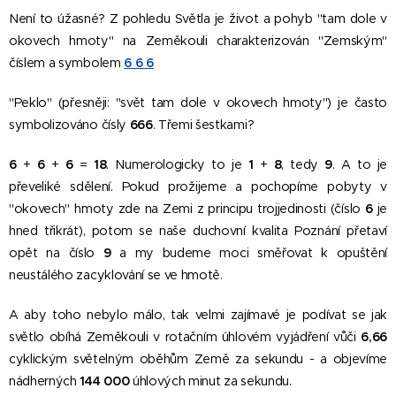
Není to úžasné? Z pohledu Světla je život a pohyb "tam dole v
okovech hmoty" na Zeměkouli charakterizován "Zemským"
číslem a symbolem
6 6 6
"Peklo" (přesněji: "svět tam dole v okovech hmoty") je často
symbolizováno čísly
666
. Třemi šestkami?
6
+
6
+
6
=
18
. Numerologicky to je
1
+
8
, tedy
9
. A to je
převeliké sdělení. Pokud prožijeme a pochopíme pobyty v
"okovech" hmoty zde na Zemi z principu trojjedinosti (číslo
6
je
hned třikrát), potom se naše duchovní kvalita Poznání přetaví
opět na číslo
9
a my budeme moci směřovat k opuštění
neustálého zacyklování se ve hmotě.
A aby toho nebylo málo, tak velmi zajímavé je podívat se jak
světlo obíhá Zeměkouli v rotačním úhlovém vyjádření vůči
6,66
cyklickým světelným oběhům Země za sekundu - a objevíme
nádherných
144 000
úhlových minut za sekundu.