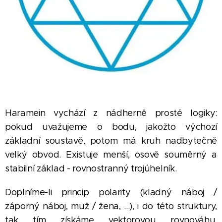
Haramein vychází z nádherně prosté logiky:
pokud uvažujeme o bodu, jakožto výchozí
základní soustavě, potom má kruh nadbytečně
velký obvod. Existuje menší, osově souměrný a
stabilní základ - rovnostranný trojúhelník.
Doplníme-li princip polarity (kladný náboj /
záporný náboj, muž / žena, ...), i do této struktury,
tak tím získáme vektorovou rovnováhu.