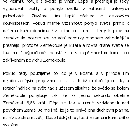
ve vesmíru rotuje a světlo je vlnění. Lepší a přesnější je tedy
vyjadřovat kvality a pohyb světla v rotačních, úhlových
jednotkách. Získáme tím lepší přehled o celkových
souvislostech. Pokud máme vztáhnout pohyb světla přímo k
našemu každodennímu životnímu prostředí - tedy k povrchu
Zeměkoule, potom jsou rotační jednotky mnohem výhodnější a
přesnější, protože Zeměkoule je kulatá a rovná dráha světla se
tak musí výpočtově neustále a s nepřesnostmi lomit po
zakřiveném povrchu Zeměkoule.
Pokud tedy použijeme to, co je v kosmu a v přírodě tím
nejpřirozenějším projevem - rotaci a tudíž i rotační jednotky a
rotační náhled na svět, tak s úžasem zjistíme, že světlo se kolem
Zeměkoule pohybuje tak, že za jednu sekundu oběhne
Zeměkouli 6,66 krát. Děje se tak v určité vzdálenosti nad
povrchem Země. Je možné, že je to právě ona duchovní planina,
na níž se shromažďují Duše lidských bytostí, v rámci inkarnačního
systému.