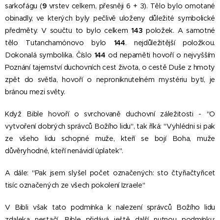
sarkofágu (
9
vrstev celkem, přesněji 6 + 3). Tělo bylo omotané
obinadly, ve kterých byly pečlivě uloženy důležité symbolické
předměty. V součtu to bylo celkem
143
položek. A samotné
tělo Tutanchamónovo bylo
144
. nejdůležitější položkou.
Dokonalá symbolika. Číslo
144
od nepaměti hovoří o nejvyšším
Poznání tajemství duchovních cest života, o cestě Duše z hmoty
zpět do světla, hovoří o neproniknutelném mystériu bytí, je
bránou mezi světy.
Když Bible hovoří o svrchovaně duchovní záležitosti - "O
vytvoření dobrých správců Božího lidu", tak říká: "Vyhlédni si pak
ze všeho lidu schopné muže, kteří se bojí Boha, muže
důvěryhodné, kteří nenávidí úplatek".
A dále: "Pak jsem slyšel počet označených: sto čtyřiačtyřicet
tisíc označených ze všech pokolení Izraele"
V Bibli však tato podmínka k nalezení správců Božího lidu
zdaleka nestačí. Bible přidává ještě další nutnou podmínku: