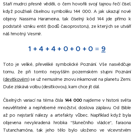
Staří mudrci přesně věděli, o čem hovořili svojí tajnou řečí čísel,
když používali číselnou symboliku 144 000. A jak ukazují nové
objevy Nassima Harameina, tak číselný kód 144 jde přímo k
podstatě vzniku entit (bodů časoprostoru), ze kterých se utváří
náš hmotný Vesmír.
1
+
4
+
4
+
0
+
0
+
0
=
9
Toto je veliké, převeliké symbolické Poznání. Vše nasvědčuje
tomu, že při tomto nejvyšším pozemském stupni Poznání
(
devítkovém
) se už nemusíme znovu inkarnovat na planetu Zemi.
Duše získává volbu (desítkovou), kam chce jít dál.
Číselných variací na téma čísla
144 000
najdeme v historii světa
neuvěřitelné a nepřeberné množství, doslova záplavu. Od Bible
až po nejstarší nálezy a artefakty vůbec. Například když byla
objevena nevykradená hrobka "Slunečního vládce", faraona
Tutanchamóna, tak jeho tělo bylo uloženo ve vícevrstvém