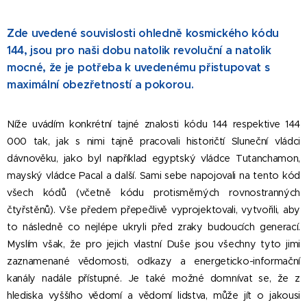
Zde uvedené souvislosti ohledně kosmického kódu
144, jsou pro naši dobu natolik revoluční a natolik
mocné, že je potřeba k uvedenému přistupovat s
maximální obezřetností a pokorou.
Níže uvádím konkrétní tajné znalosti kódu 144 respektive 144
000 tak, jak s nimi tajně pracovali historičtí Sluneční vládci
dávnověku, jako byl například egyptský vládce Tutanchamon,
mayský vládce Pacal a další. Sami sebe napojovali na tento kód
všech kódů (včetně kódu protisměrných rovnostranných
čtyřstěnů). Vše předem přepečlivě vyprojektovali, vytvořili, aby
to následně co nejlépe ukryli před zraky budoucích generací.
Myslím však, že pro jejich vlastní Duše jsou všechny tyto jimi
zaznamenané vědomosti, odkazy a energeticko-informační
kanály nadále přístupné. Je také možné domnívat se, že z
hlediska vyššího vědomí a vědomí lidstva, může jít o jakousi