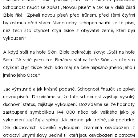
Schopnost naučit se zpívat ,,Novou píseň" a tak se v další části
Bible říká: "Zpívali novou píseň před trůnem, před těmi čtyřmi
bytostmi a před starci. Nikdo nebyl schopen naučit se té písni,
než těch sto čtyřicet čtyři tisíce z obyvatel země, kteří byli
vykoupeni"
A když stáli na hoře Sión, Bible pokračuje slovy: ,,Stáli na hoře
Sión." "A viděl jsem, hle, Beránek stál na hoře Sión a s ním sto
čtyřicet čtyři tisíce těch, kdo mají na čele napsáno jméno jeho i
jméno jeho Otce."
Jak výmluvné a jak krásně podané. Schopnost "naučit se zpívat
novou píseň." Dozvídáme se, že tato schopnost zajišťuje vysoký
duchovní status, zajišťuje vykoupení. Dozvídáme se, že hodnoty
zastoupené symbolikou 144 000 něco tak velikého jako je
vykoupení zajišťují a splňují. Jak přesné, jak trefné, jak poetické.
Dle duchovních slovníků vykoupení znamená osvobození z
otroctví. Jinými slovy, Jedině ti, kteří jsou osvobozeni z otroctví