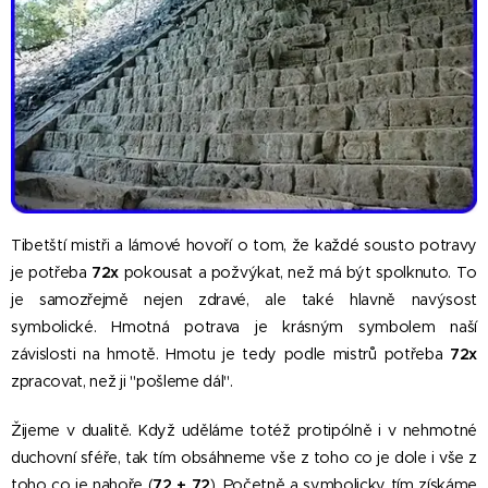
Tibetští mistři a lámové hovoří o tom, že každé sousto potravy
je potřeba
72x
pokousat a požvýkat, než má být spolknuto. To
je samozřejmě nejen zdravé, ale také hlavně navýsost
symbolické. Hmotná potrava je krásným symbolem naší
závislosti na hmotě. Hmotu je tedy podle mistrů potřeba
72x
zpracovat, než ji "pošleme dál".
Žijeme v dualitě. Když uděláme totéž protipólně i v nehmotné
duchovní sféře, tak tím obsáhneme vše z toho co je dole i vše z
toho co je nahoře (
72 + 72
). Početně a symbolicky tím získáme