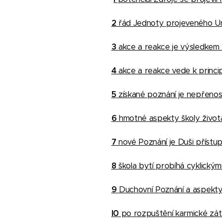
2
řád Jednoty projeveného Univ
3
akce a reakce je výsledkem 
4
akce a reakce vede k princi
5
získané poznání je nepřenosné
6
hmotné aspekty školy života
7
nové Poznání je Duši přístup
8
škola bytí probíhá cyklickými
9
Duchovní Poznání a aspekty 
I0
po rozpuštění karmické zát