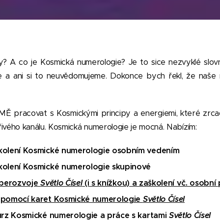
? A co je Kosmická numerologie? Je to sice nezvyklé slovní
le a ani si to neuvědomujeme. Dokonce bych řekl, že naše n
racovat s Kosmickými principy a energiemi, které zrcadlí
vého kanálu. Kosmická numerologie je mocná. Nabízím:
kolení Kosmické numerologie osobním vedením
kolení Kosmické numerologie skupinové
eberozvoje
Světlo Čísel
(i s knížkou) a zaškolení vč. osobn
 pomocí karet Kosmické numerologie
Světlo Čísel
urz Kosmické numerologie a práce s kartami
Světlo Čísel