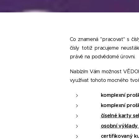
Co znamená "pracovat" s čísly
čísly totiž pracujeme neustá
právě na podvědomé úrovni.
Nabízím Vám možnost VĚDOMĚ p
využívat tohoto mocného tvoři
komplexní proš
komplexní proš
číselné karty s
osobní výklady
certifikovaný k