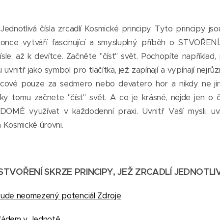
ednotlivá čísla zrcadlí Kosmické principy. Tyto principy jso
okonce vytváří fascinující a smysluplný příběh o STVOŘENÍ
čísle, až k devítce. Začněte "číst" svět. Pochopíte například
 uvnitř jako symbol pro tlačítka, jež zapínají a vypínají nejrů
ncové pouze za sedmero nebo devatero hor a nikdy ne jin
íky tomu začnete "číst" svět. A co je krásné, nejde jen o 
ĚDOMĚ využívat v každodenní praxi. Uvnitř Vaší mysli, uv
a Kosmické úrovni.
STVOŘENÍ SKRZE PRINCIPY, JEŽ ZRCADLÍ JEDNOTLI
 bude neomezený potenciál Zdroje
l řádem v Jednotě