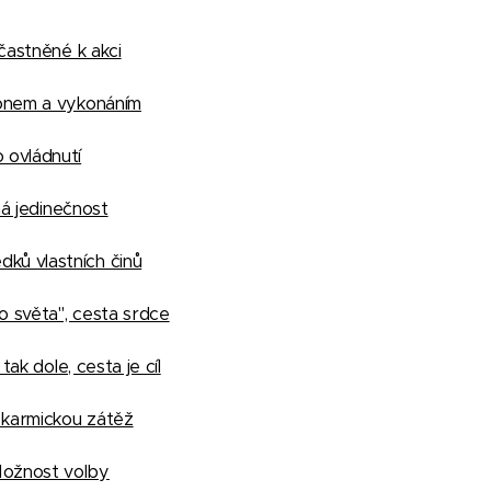
častněné k akci
lonem a vykonáním
 ovládnutí
ná jedinečnost
ků vlastních činů
o světa", cesta srdce
ak dole, cesta je cíl
 karmickou zátěž
Možnost volby