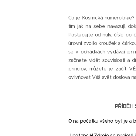
Co je Kosmická numerologie? J
tím jak na sebe navazují, d
Postupujte od nuly. číslo po 
úrovni zvolilo kroužek s čárkou
se v pohádkách vydávají pri
začnete vidět souvislosti a d
principy, můžete je začít V
ovlivňovat Váš svět doslova n
PŘÍBĚH 
0
na počátku všeho byl, je a
I
potenciál Zdroje se projevi