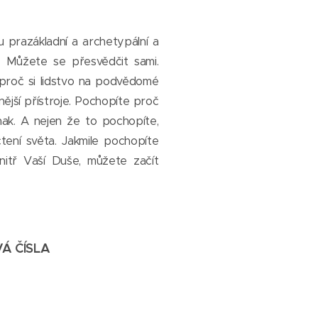
u prazákladní a archetypální a
. Můžete se přesvědčit sami.
, proč si lidstvo na podvědomé
znější přístroje. Pochopíte proč
ak. A nejen že to pochopíte,
čtení světa. Jakmile pochopíte
nitř Vaší Duše, můžete začít
VÁ ČÍSLA