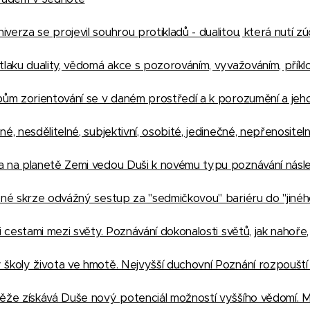
erza se projevil souhrou protikladů - dualitou, která nutí zú
tlaku duality, vědomá akce s pozorováním, vyvažováním, přík
pům zorientování se v daném prostředí a k porozumění a jeho
, nesdělitelné, subjektivní, osobité, jedinečné, nepřenositel
 na planetě Zemi vedou Duši k novému typu poznávání násled
né skrze odvážný sestup za "sedmičkovou" bariéru do "jinéh
 cestami mezi světy. Poznávání dokonalosti světů, jak nahoře, t
školy života ve hmotě. Nejvyšší duchovní Poznání rozpouští
ěže získává Duše nový potenciál možností vyššího vědomí. 