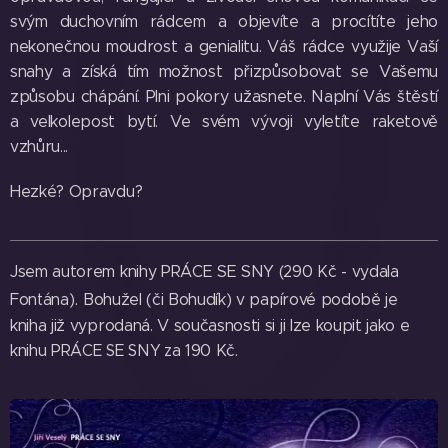
svým duchovním rádcem a objevíte a procítíte jeho
nekonečnou moudrost a genialitu. Váš rádce využije Vaší
snahy a získá tím možnost přizpůsobovat se Vašemu
způsobu chápání. Plni pokory užasnete. Naplní Vás štěstí
a velkolepost bytí. Ve svém vývoji vyletíte raketově
vzhůru...
Hezké? Opravdu?
Jsem autorem knihy
PRÁCE SE SNY
(290 Kč - vydala
.
Fontána)
Bohužel (či Bohudík) v papírové podobě je
kniha již vyprodaná. V současnosti si ji lze koupit jako e
knihu
PRÁCE SE SNY
za 190 Kč.