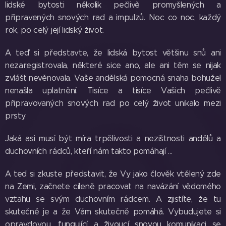
lidské bytosti několik pečlivě promyšlených a
připravených snových rad a impulzů. Noc co noc, každý
rok, po celý její lidský život.
A teď si představte, že lidská bytost většinu snů ani
nezaregistrovala, některé sice ano, ale ani těm se nijak
zvlášť nevěnovala. Vaše andělská pomocná snaha bohužel
nenašla uplatnění. Tisíce a tisíce Vašich pečlivě
připravovaných snových rad po celý život unikalo mezi
prsty.
Jaká asi musí být míra trpělivosti a nezištnosti andělů a
duchovních rádců, kteří nám takto pomáhají ...
A teď si zkuste představit, že Vy jako člověk vtělený zde
na Zemi, začnete cíleně pracovat na navázání vědomého
vztahu se svým duchovním rádcem. A zjistíte, že tu
skutečně je a že Vám skutečně pomáhá. Vybudujete si
opravdovou, fungující a živoucí snovou komunikaci se