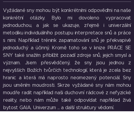
Vyžádané sny mohou být konkrétními odpověďmi na naše
konkrétní otázky. Bylo mi dovoleno vypracovat
jednoduchou, a jak se ukazuje, zřejmě i univerzální
metodiku individuálního postupu interpretace snů a práce
s nimi. Například trénink zapamatování snů je překvapivě
jednoduchý a účinný. Kromě toho se v knize PRÁCE SE
SNY také snažím přiblížit pozadí zdroje snů, jejich smysl a
význam. Jsem přesvědčený, že sny jsou jednou z
nejvyšších Božích tvůrčích technologií, která je zcela bez
hranic a která má naprosto neomezený potenciál. Sny
jsou uměním moudrosti. Skrze vyžádané sny nám mohou
moudře radit například naši duchovní rádcové z nefyzické
reality, nebo nám může také odpovídat například živá
bytost GAIA, Univerzum ... a další struktury vědomí.
Noc co noc má každý z nás možnost zužitkovávat ve svůj
prospěch pár jednoduchých rad a poznatků, které