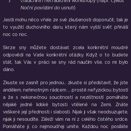
tradičními i netradičními workshopy (např. cyklus
Noční povídání do usnutí
)
Jestli mohu něco vřele ze své zkušenosti doporučit, tak je
to využití duchovního daru, který nám vyšší svět přináší
noc co noc.
Skrze sny můžete dostávat zcela konkrétní moudré
odpovědi na Vaše konkrétní otázky. Když o to budete
stát, tak Vás v práci se sny rád naučím vše, co mi bylo
dáno.
Zkuste se zasnít pro jednou... zkuste si představit, že jste
andělem, nehmotným rádcem ... prostě nefyzickou bytostí
a že s nekonečnou soucitností a nezištností pomáháte
nějaké jedné lidské bytosti vtělené na Zemi. Znáte
veškeré její přednosti i slabosti. Nijak ji však neodsuzujete,
nijak ji nesoudíte. Záleží vám na ní z celého čistého srdce.
Pomáháte jí, co nejmoudřeji umíte. Každou noc posíláte