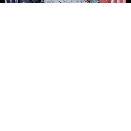
doplňkové informace k
Flow Discu
Váha FLOW DISCU 5.500 gramů