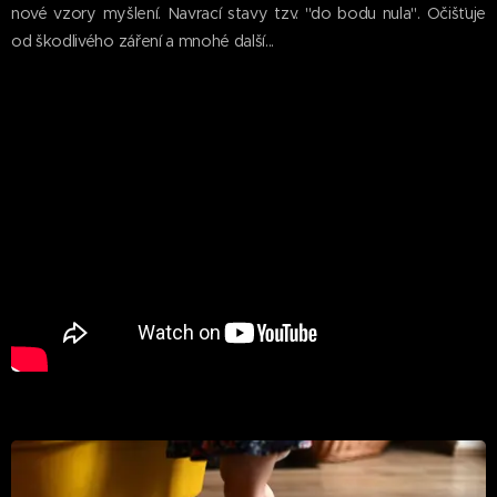
nové vzory myšlení. Navrací stavy tzv. "do bodu nula". Očišťuje
od škodlivého záření a mnohé další...