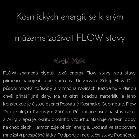
Kosmických energií, se kterým
můžeme zažívat FLOW stavy
FLOW znamená plynutí toků energií. Flow stavy jsou stavy
přímého napojení sebe sama na Univerzální Zdroj. Flow Disc
působí mnoha způsoby a v mnoha rovinách. Každému v danou
chvíli přináší jiné dary. Má unikátní skladbu materiálu a jeho
konstrukce je čistou esencí Posvátné Kosmické Geometrie. Flow
Disc je silným Tvarovým Zářičem. Působí pozitivně na stav čaker
a Aury. Zlepšuje kvalitu okolního vzduchu. Masíruje reflexní body
na chodidlech. Harmonizuje okolní energie. Dodává ve stopovém
množství prospěšné látky. Podporuje meditační stavy. Podněcuje