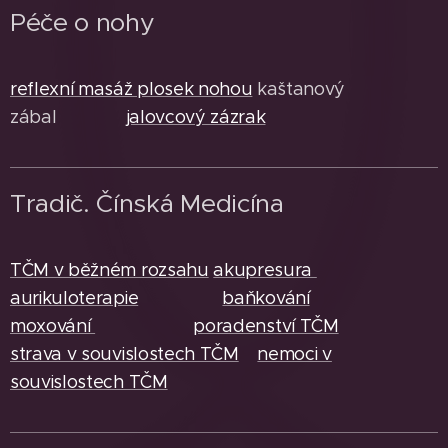
Péče o nohy
reflexní masáž plosek nohou
kaštanový
zábal
jalovcový zázrak
Tradič. Čínská Medicína
TČM v běžném rozsahu
akupresura
aurikuloterapie
baňkování
moxování
poradenství TČM
strava v souvislostech TČM
nemoci v
souvislostech TČM