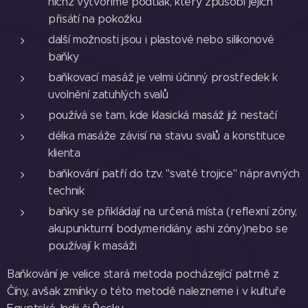
nichž vytvoříme podtlak, který způsobí jejich
přisátí na pokožku
další možnosti jsou i plastové nebo silikonové
baňky
baňkovací masáž je velmi účinný prostředek k
uvolnění zatuhlých svalů
používá se tam, kde klasická masáž již nestačí
délka masáže závisí na stavu svalů a konstituce
klienta
baňkování patří do tzv. "svaté trojice" nápravných
technik
baňky se přikládají na určená místa (reflexní zóny,
akupunkturní body,meridiány, ashi zóny)nebo se
používají k masáži
Baňkování je velice stará metoda pocházející patrně z
Číny, avšak zmínky o této metodě nalezneme i v kultuře