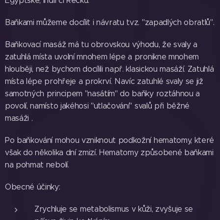
Egyptské, Indii či Řecku.
Baňkami můžeme docílit i návratu tvz. "zapadlých obratlů".
Baňkovací masáž má tu obrovskou výhodu, že svaly a
zatuhlá místa uvolní mnohem lépe a pronikne mnohem
hlouběji, než bychom docílili např. klasickou masáží. Zatuhlá
místa lépe prohřeje a prokrví. Navíc zatuhlé svaly se již
samotných principem "nasátím" do baňky roztáhnou a
povolí, namísto jakéhosi "utlačování" svalů při běžné
masáži .
Po baňkování mohou vzniknout podkožní hematomy, které
však do několika dní zmizí. Hematomy způsobené baňkami
na pohmat nebolí.
Obecné účinky:
Zrychluje se metabolismus v kůži, zvyšuje se