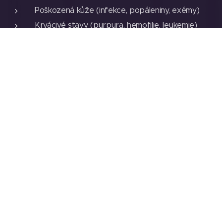
Poškozená kůže (infekce, popáleniny, exémy)
Krvácivé stavy (purpura, hemofilie, leukemie)
GUA SHA
(qaša nebo "kvaša")
je méně známou masážní metodou tradiční čínské
medicíny, přestože se hojně využívá přes 2 tisíce let a
byla jedním z největších tajemství východní medicíny.
Gua znamená škrábat a sha je horko. Při aplikaci gua sha
destiček, které jsou vyrobeny z buvolích rohů, nebo
jadeitu, se působí především na záda a končetiny
poškrabováním, po předchozí aplikaci oleje na ošetřované
místo. Během poškrabování se objeví "škrábance", jejichž
barva a intenzita indikuje stav organismu. Zabarvení
během 2-7 dnů zmizí. Působení je podobné jako u