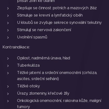
přísun živin ke tkáním
Zlepšuje se činnost potních a mazových žláz
Stimuluje se krevní a lymfatický oběh
U kloubů se zvyšuje sekrece synoviální tekutiny
Stimulují se nervová zakončení
Uvolnění spasmů
Kontraindikace:
Opilost, nadměrná únava, hlad
Tuberkulóza
Těžké jaterní a srdeční onemocnění (cirhóza,
ascites, srdeční selhání)
Těžké otoky
Úrazy, zlomeniny, křečové žíly
Onkologická onemocnění, rakovina kůže, maligní
tumory