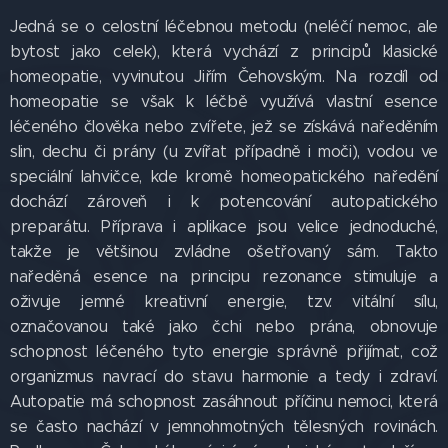
Jedná se o celostní léčebnou metodu (neléčí nemoc, ale
bytost jako celek), která vychází z principů klasické
homeopatie, vyvinutou Jiřím Čehovským. Na rozdíl od
homeopatie se však k léčbě využívá vlastní esence
léčeného člověka nebo zvířete, jež se získává naředěním
slin, dechu či prány (u zvířat případně i moči), vodou ve
speciální lahvičce, kde kromě homeopatického naředění
dochází zároveň i k potencování autopatického
preparátu. Příprava i aplikace jsou velice jednoduché,
takže je většinou zvládne ošetřovaný sám. Takto
naředěná esence na principu rezonance stimuluje a
oživuje jemné kreativní energie, tzv. vitální sílu,
označovanou také jako čchi nebo prána, obnovuje
schopnost léčeného tyto energie správně přijímat, což
organizmus navrací do stavu harmonie a tedy i zdraví.
Autopatie má schopnost zasáhnout příčinu nemoci, která
se často nachází v jemnohmotných tělesných rovinách.