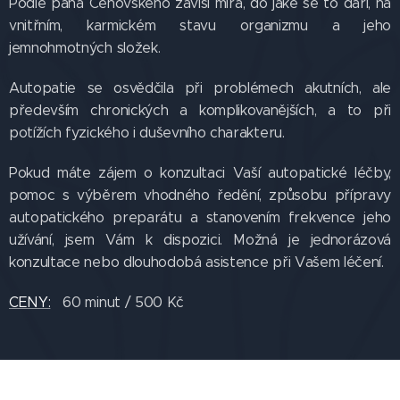
Podle pana Čehovského závisí míra, do jaké se to daří, na
vnitřním, karmickém stavu organizmu a jeho
jemnohmotných složek.
Autopatie se osvědčila při problémech akutních, ale
především chronických a komplikovanějších, a to při
potížích fyzického i duševního charakteru.
Pokud máte zájem o konzultaci Vaší autopatické léčby,
pomoc s výběrem vhodného ředění, způsobu přípravy
autopatického preparátu a stanovením frekvence jeho
užívání, jsem Vám k dispozici. Možná je jednorázová
konzultace nebo dlouhodobá asistence při Vašem léčení.
CENY:
60 minut / 500 Kč
objednat u JIRKY