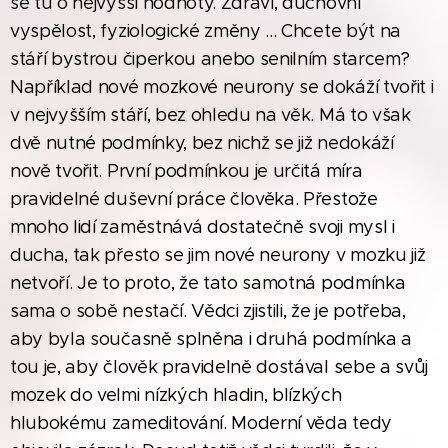
se tu o nejvyšší hodnoty. Zdraví, duchovní
vyspělost, fyziologické změny ... Chcete být na
stáří bystrou čiperkou anebo senilním starcem?
Například nové mozkové neurony se dokáží tvořit i
v nejvyšším stáří, bez ohledu na věk. Má to však
dvě nutné podmínky, bez nichž se již nedokáží
nově tvořit. První podmínkou je určitá míra
pravidelné duševní práce člověka. Přestože
mnoho lidí zaměstnává dostatečně svoji mysl i
ducha, tak přesto se jim nové neurony v mozku již
netvoří. Je to proto, že tato samotná podmínka
sama o sobě nestačí. Vědci zjistili, že je potřeba,
aby byla současně splněna i druhá podmínka a
tou je, aby člověk pravidelně dostával sebe a svůj
mozek do velmi nízkých hladin, blízkých
hlubokému zameditování. Moderní věda tedy