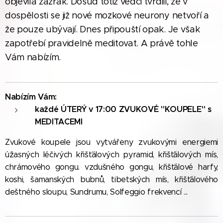
objevila zázrak. Dosud totiž vědci tvrdili, že v
dospělosti se již nové mozkové neurony netvoří a
že pouze ubývají. Dnes připouští opak. Je však
zapotřebí pravidelně meditovat. A právě tohle
Vám nabízím.
Nabízím Vám:
každé
ÚTERÝ v 17:00
ZVUKOVÉ "KOUPELE" s
MEDITACEMI
Zvukové koupele jsou vytvářeny zvukovými energiemi
úžasných léčivých křišťálových pyramid, křišťálových mís,
chrámového gongu. vzdušného gongu, křišťálové harfy,
koshi, šamanských bubnů, tibetských mís, křišťálového
deštného sloupu, Sundrumu, Solfeggio frekvencí ...