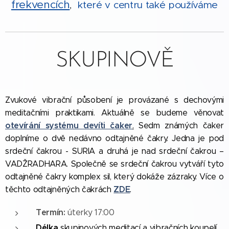
frekvencích
,
kt
eré v centru také používáme
SKUPINOVĚ
Zvukové vibrační působení je provázané s dechovými
meditačními praktikami. Aktuálně se budeme věnovat
otevírání systému devíti čaker
.
Sedm známých čaker
doplníme o dvě nedávno odtajněné čakry. Jedna je pod
srdeční čakrou - SURIA a druhá je nad srdeční čakrou –
VADŽRADHARA. Společně se srdeční čakrou vytváří tyto
odtajněné čakry komplex sil, který dokáže zázraky. Více o
ZDE
těchto odtajněných čakrách
.
Termín:
úterky 17:00
Délka
skupinových meditací a vibračních koupelí