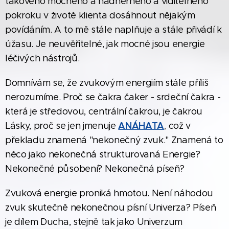
takového mocného a nádherného a viditelného
pokroku v životě klienta dosáhnout nějakým
povídáním. A to mě stále naplňuje a stále přivádí k
úžasu. Je neuvěřitelné, jak mocné jsou energie
léčivých nástrojů.
Domnívám se, že zvukovým energiím stále příliš
nerozumíme. Proč se čakra čaker - srdeční čakra -
která je středovou, centrální čakrou, je čakrou
ANÁHATA
Lásky, proč se jen jmenuje
,
což v
překladu znamená "nekonečný zvuk." Znamená to
něco jako nekonečná strukturovaná Energie?
Nekonečné působení? Nekonečná píseň?
Zvuková energie proniká hmotou. Není náhodou
zvuk skutečně nekonečnou písní Univerza? Píseň
je dílem Ducha, stejně tak jako Univerzum