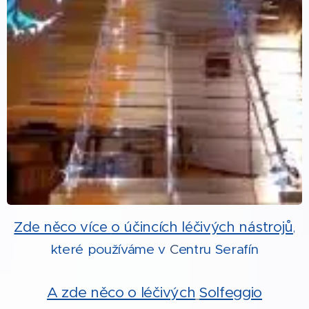
Zde něco více
o účincích léčivých nástrojů
,
kt
eré používáme v
C
entru Serafín
A zde něco o léčivých
Solfeggio