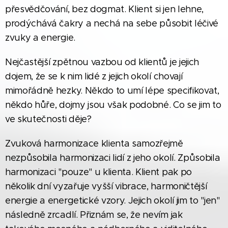
přesvědčování, bez dogmat. Klient si jen lehne,
prodýchává čakry a nechá na sebe působit léčivé
zvuky a energie.
Nejčastější zpětnou vazbou od klientů je jejich
dojem, že se k nim lidé z jejich okolí chovají
mimořádně hezky. Někdo to umí lépe specifikovat,
někdo hůře, dojmy jsou však podobné. Co se jim to
ve skutečnosti děje?
Zvuková harmonizace klienta samozřejmě
nezpůsobila harmonizaci lidí z jeho okolí. Způsobila
harmonizaci "pouze" u klienta. Klient pak po
několik dní vyzařuje vyšší vibrace, harmoničtější
energie a energetické vzory. Jejich okolí jim to "jen"
následně zrcadlí. Přiznám se, že nevím jak