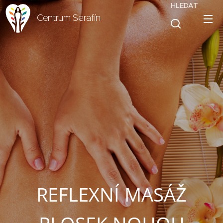
HLEDAT
Centrum Serafín
REFLEXNÍ MASÁŽ