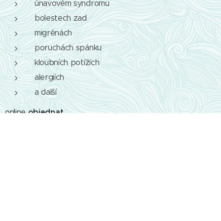
únavovém syndromu
bolestech zad
migrénách
poruchách spánku
kloubních potížích
alergiích
a další
objednat
online
__________________________Sdílet na Facebooku
Centrum Serafín__________________________
"Svět je přesně takový, jak
jej vnímáme. On totiž ani jiný být neumí. Změníme-li své vnímání,