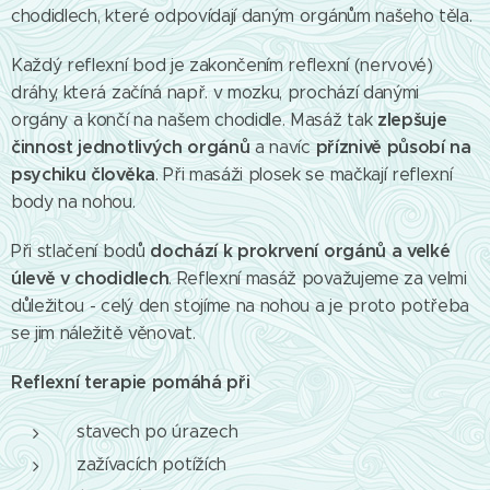
chodidlech, které odpovídají daným orgánům našeho těla.
Každý reflexní bod je zakončením reflexní (nervové)
dráhy, která začíná např. v mozku, prochází danými
zlepšuje
orgány a končí na našem chodidle. Masáž tak
činnost jednotlivých orgánů
příznivě působí na
a navíc
psychiku člověka
. Při masáži plosek se mačkají reflexní
body na nohou.
dochází k prokrvení orgánů a velké
Při stlačení bodů
úlevě v chodidlech
. Reflexní masáž považujeme za velmi
důležitou - celý den stojíme na nohou a je proto potřeba
se jim náležitě věnovat.
Reflexní terapie pomáhá při
stavech po úrazech
zažívacích potížích