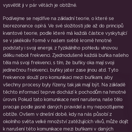
vysvětlit ji v pár větách je obtížné.
Podívejme se nejdříve na základní teorie, o které se
biorezonance opírá. Ve své složitosti jde až do principů
kvantové teorie, podle které má každá částice vyskytující
se v jakékoliv formě v našem světě kromě hmotné
podstaty i svoji energii, z fyzikálního pohledu vlnovou
délku neboli frekvenci. Zjednodušeně každá buňka našeho
těla má svoji frekvenci, s tím, že buňky oka mají svoji
jedinečnou frekvenci, buňky jater zase jinou atd. Tyto
frekvence slouží pro komunikaci mezi buňkami, aby
všechny procesy byly řízeny, tak jak mají být. Na základě
těchto informací teprve dochází k pochodům na hmotné
úrovni. Pokud tato komunikace není narušena, naše tělo
pracuje podle jasně daných pravidel a my nepociťujeme
obtíže. Ovšem v dnešní době, kdy na nás působí z
okolního světa velké množství zatěžujících vlivů, může dojít
k narušení této komunikace mezi buňkami v daných