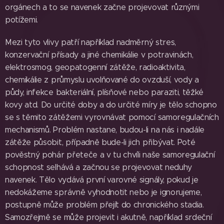
orgánech a to se navenek začne projevovat různými
potížemi.
Mezi tyto vlivy patří například nadměrný stres,
konzervační přísady a jiné chemikálie v potravinách,
elektrosmog, geopatogenní zátěže, radioaktivita,
chemikálie z průmyslu uvolňované do ovzduší, vody a
půdy, infekce bakteriální, plísňové nebo paraziti, těžké
kovy atd. Do určité doby a do určité míry je tělo schopno
se s těmito zátěžemi vyrovnávat pomocí samoregulačních
mechanismů. Problém nastane, budou-li na nás i nadále
zátěže působit, případně bude-li jich přibývat. Poté
pověstný pohár přeteče a v tu chvíli naše samoregulační
schopnost selhává a začnou se projevovat neduhy
navenek. Tělo vydává první varovné signály, pokud je
nedokážeme správně vyhodnotit nebo je ignorujeme,
postupně může problém přejít do chronického stadia.
Samozřejmě se může projevit i akutně, například srdeční