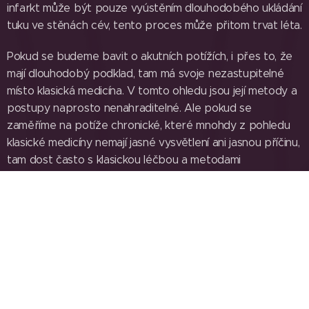
infarkt může být pouze vyústěním dlouhodobého ukládání
tuku ve stěnách cév, tento proces může přitom trvat léta.
Pokud se budeme bavit o akutních potížích, i přes to, že
mají dlouhodobý podklad, tam má svoje nezastupitelné
místo klasická medicína. V tomto ohledu jsou její metody a
postupy naprosto nenahraditelné. Ale pokud se
zaměříme na potíže chronické, které mnohdy z pohledu
klasické medicíny nemají jasné vysvětlení ani jasnou příčinu,
tam dost často s klasickou léčbou a metodami
nevystačíme. Lidé pochopitelně stále hledají i jiné přístupy
- alternativní, které by jim pomohly zvládnout nebo
vyřešit jejich obtíže. A zejména zde nabízí Bicom optima
široké možnosti, které nám mohou pomoci ozřejmit, co
vedlo k zatížení právě našeho organismu a poté dokáže
prostřednictvím individuálně nastavených frekvencí,
nastartovat naši samoregulační schopnost. Tyto
frekvence jsou generovány přístrojem Bicom optima a