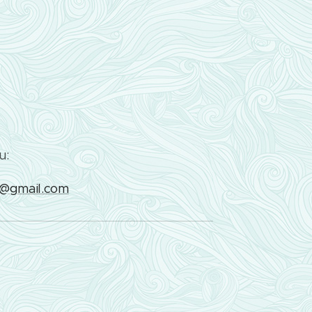
u:
va@gmail.com