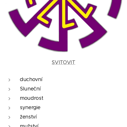
SVITOVIT
duchovní
Sluneční
moudrost
synergie
ženství
mužství