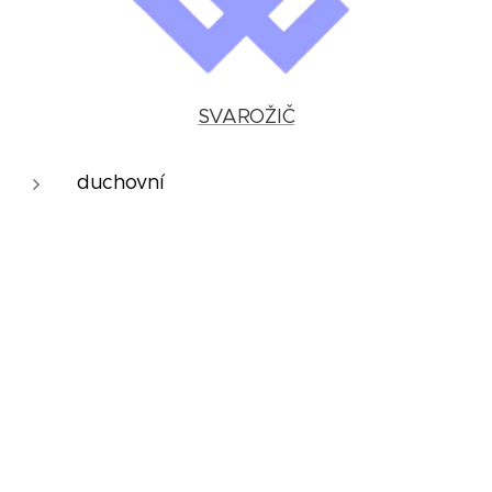
SVAROŽIČ
duchovní
podpora života
obnova života