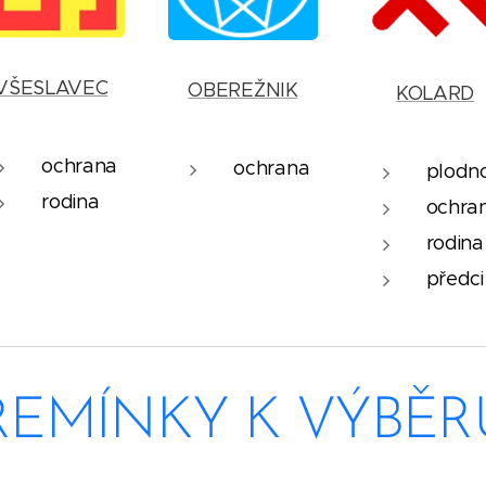
VŠESLAVEC
OBEREŽNIK
KOLARD
ochrana
ochrana
plodn
rodina
ochra
rodina
předci
ŘEMÍNKY K VÝBĚR