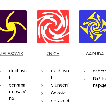
ZNICH
VELESOVIK
GARUDA
duchovn
duchovn
ochra
í
í
Božsk
Sluneční
ochrana
napoje
milované
Galaxie
ho
dosažení