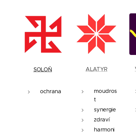
ALATYR
SOLOŇ
moudros
ochrana
t
synergie
zdraví
harmoni