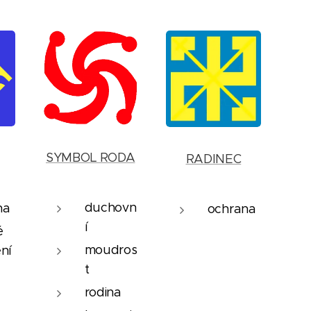
SYMBOL RODA
RADINEC
duchovn
na
ochrana
í
é
moudros
ní
t
rodina