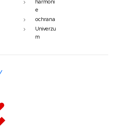
harmoni
e
ochrana
Univerzu
m
Y