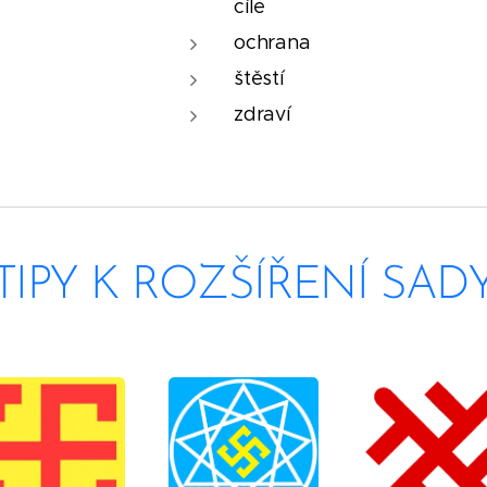
cíle
ochrana
štěstí
zdraví
TIPY K ROZŠÍŘENÍ SAD