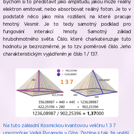
bychom si to představit jako amplitudu, jakou může reálný
elektron emitovat, nebo absorbovat reálný foton. Je to v
podstatě něco jako míra rozlišení, na které pracuje
hmotný Vesmír. Je to tedy samotný podklad pro
fungování interakcí hmoty. Samotný základ
hrubohmotného světa. Číslo, které charkateruzuje tuto
hodnotu je bezrozměrné, je to tzv. poměrové číslo. Jeho
charakteristickým vyjádřením je číslo 1 / 137.
Na tuto základní Kosmickou kvantovou veličinu 1 3 7
upozorňuje Velká Pyramida v Gíze. Zjistíme ji tak, že vnější