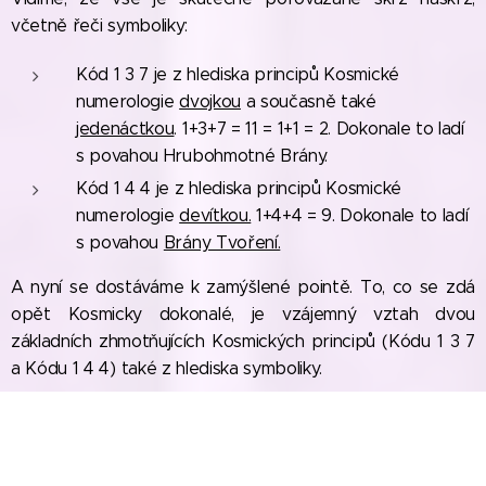
včetně řeči symboliky:
Kód 1 3 7 je z hlediska principů Kosmické
numerologie
dvojkou
a současně také
jedenáctkou
. 1+3+7 = 11 = 1+1 = 2. Dokonale to ladí
s povahou Hrubohmotné Brány.
Kód 1 4 4 je z hlediska principů Kosmické
numerologie
devítkou.
1+4+4 = 9. Dokonale to ladí
s povahou
Brány Tvoření.
A nyní se dostáváme k zamýšlené pointě. To, co se zdá
opět Kosmicky dokonalé, je vzájemný vztah dvou
základních zhmotňujících Kosmických principů (Kódu 1 3 7
a Kódu 1 4 4) také z hlediska symboliky.
Co je potřeba přidat k principům 1 3 7
Otázka zní:
abychom se dostali k Principům Tvoření 1 4 4 ?