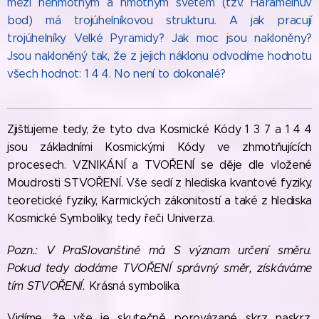
mezi nehmotným a hmotným světem (tzv. Harameinův
bod) má trojúhelníkovou strukturu. A jak pracují
trojúhelníky Velké Pyramidy? Jak moc jsou nakloněny?
Jsou nakloněný tak, že z jejich náklonu odvodíme hodnotu
všech hodnot: 1 4 4. No není to dokonalé?
Zjišťujeme tedy, že tyto dva Kosmické Kódy 1 3 7 a 1 4 4
jsou základními Kosmickými Kódy ve zhmotňujících
procesech. VZNIKÁNÍ a TVOŘENÍ se děje dle vložené
Moudrosti STVOŘENÍ. Vše sedí z hlediska kvantové fyziky,
teoretické fyziky, Karmických zákonitostí a také z hlediska
Kosmické Symboliky, tedy řeči Univerza.
Pozn.: V PraSlovanštině má S význam určení směru.
Pokud tedy dodáme TVOŘENÍ správný směr, získáváme
tím STVOŘENÍ.
Krásná symbolika.
Vidíme, že vše je skutečně porovázané skrz naskrz,