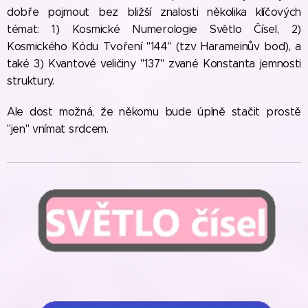
dobře pojmout bez bližší znalosti několika klíčových
témat: 1) Kosmické Numerologie Světlo Čísel, 2)
Kosmického Kódu Tvoření "144" (tzv Harameinův bod), a
také 3) Kvantové veličiny "137" zvané Konstanta jemnosti
struktury.
Ale dost možná, že někomu bude úplně stačit prostě
"jen" vnímat srdcem.