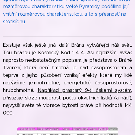
rozměrovou charakteristiku Velké Pyramidy podělíme její
vnitřní rozměrovou charakteristikou, a to s přesností na
stotisícinu.
Existuje však ještě jiná, další Brána vytvářející náš svět.
Tou branou je Kosmický Kód 1 4 4. Asi nejbližším, avšak
naprosto nedostatečným popisem, je představa o Bráně
Tvoření, která není hmotná, je nad časoprostorem a
teprve z jejího působení vznikají efekty, které my lidé
nazýváme jemnohmotné, energetické, časoprostorové,
hrubohmotné.
Například prastarý 9-ti čakerní systém
,
přisuzuje skrze moudrost počtu okvětních lístků (a nádí),
nejvyšší světelné vibrace bytosti právě při hodnotě 144
000.