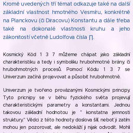
Kromě uvedených tří témat odkazuje také na další
základní vlastnost hmotného Vesmíru, konkrétně
na Planckovu (či Diracovu) Konstantu a dále třeba
také na dokonalé vlastnosti kruhu a jeho
zákonitostí včetně Ludolfova čísla ∏.
Kosmický Kód 1 3 7 můžeme chápat jako základní
charakteristiku a tedy i symboliku hrubohmotné brány, či
hrubohmotných procesů. Pomocí Kódu 1 3 7 se
Univerzum začíná projevovat a působit hrubohmotně.
Univerzum je tvořeno provázanými Kosmickými principy.
Tyto pricnipy se v běhu fyzického světa projevují
charakteristickými parametry a konstantami. Jednou
takovou základní hodnotou je " konstatna jemnosti
struktury." Vědci z této hodnoty doslova šílí, neboť ji zatím
mohou jen pozorovat, ale nedokáží ji nijak odvodit. Mohli