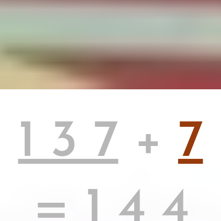
1 3 7
+
7
=
1 4 4