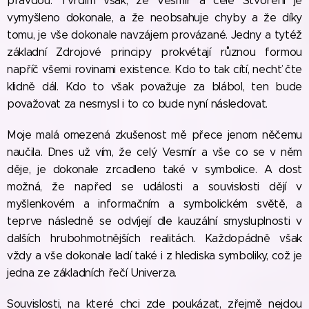
pravdou. Tvrdím však, že Vesmír a celé Stvoření je
vymyšleno dokonale, a že neobsahuje chyby a že díky
tomu, je vše dokonale navzájem provázané. Jedny a tytéž
základní Zdrojové principy prokvétají různou formou
napříč všemi rovinami existence. Kdo to tak cítí, nechť čte
klidně dál. Kdo to však považuje za blábol, ten bude
považovat za nesmysl i to co bude nyní následovat.
Moje malá omezená zkušenost mě přece jenom něčemu
naučila. Dnes už vím, že celý Vesmír a vše co se v něm
děje, je dokonale zrcadleno také v symbolice. A dost
možná, že napřed se události a souvislosti dějí v
myšlenkovém a informačním a symbolickém světě, a
teprve následně se odvíjejí dle kauzální smysluplnosti v
dalších hrubohmotnějších realitách. Každopádně však
vždy a vše dokonale ladí také i z hlediska symboliky, což je
jedna ze základních řečí Univerza.
Souvislosti, na které chci zde poukázat, zřejmě nejdou