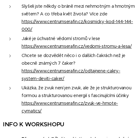
Slyšeli jste někdy o bráně mezi nehmotným a hmotným
světem? A co třeba květ života? Více zde
https://www.centrumserafin.cz/kosmicky-kod-144-144-
000/
Jaké je úchvatné vědomí stromů v lese
https://www.centrumserafin.cz/vedomi-stromu-a-lesa/
Chcete se dozvědět něco i o dalších čakrách než je
obecně známých 7 čaker?
https://www.centrumserafin.cz/odtajnene-cakry-
system-deviti-caker/
Ukázka, že zvuk není jen zvuk, ale že je strukturovanou
formou a strukturovanou energií s fascinujícími účinky
https://www.centrumserafin.cz/zvuk-ve-hmote-
cymatics/
INFO K WORKSHOPU