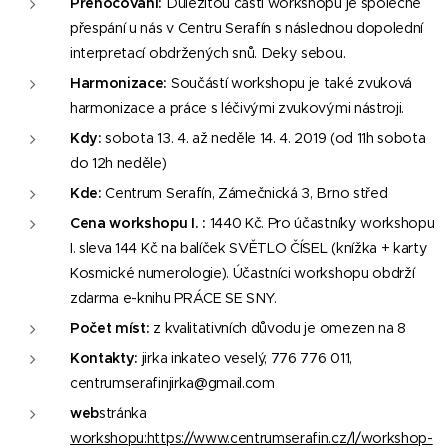
Přenocování:
Důležitou částí workshopu je společné
přespání u nás v Centru Serafín s následnou dopolední
interpretací obdržených snů. Deky sebou.
Harmonizace:
Součástí workshopu je také zvuková
harmonizace a práce s léčivými zvukovými nástroji.
Kdy:
sobota 13. 4. až neděle 14. 4. 2019 (od 11h sobota
do 12h neděle)
Kde:
Centrum Serafín, Zámečnická 3, Brno střed
Cena workshopu I. :
1440 Kč. Pro účastníky workshopu
I. sleva 144 Kč na balíček SVĚTLO ČÍSEL (knížka + karty
Kosmické numerologie). Účastníci workshopu obdrží
zdarma e-knihu PRÁCE SE SNY.
Počet míst:
z kvalitativních důvodu je omezen na 8
Kontakty:
jirka inkateo veselý, 776 776 011,
centrumserafinjirka@gmail.com
web
stránka
workshopu:https://www.centrumserafin.cz/l/workshop-