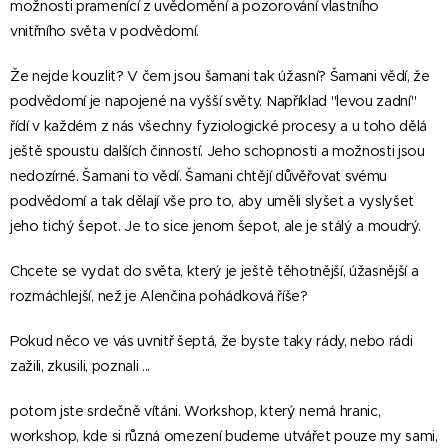
možnosti pramenící z uvědomění a pozorování vlastního
vnitřního světa v podvědomí.
Že nejde kouzlit? V čem jsou šamani tak úžasní? Šamani vědí, že
podvědomí je napojené na vyšší světy. Například "levou zadní"
řídí v každém z nás všechny fyziologické procesy a u toho dělá
ještě spoustu dalších činností. Jeho schopnosti a možnosti jsou
nedozírné. Šamani to vědí. Šamani chtějí důvěřovat svému
podvědomí a tak dělají vše pro to, aby uměli slyšet a vyslyšet
jeho tichý šepot. Je to sice jenom šepot, ale je stálý a moudrý.
Chcete se vydat do světa, který je ještě těhotnější, úžasnější a
rozmáchlejší, než je Alenčina pohádková říše?
Pokud něco ve vás uvnitř šeptá, že byste taky rády, nebo rádi
zažili, zkusili, poznali ...
potom jste srdečně vítáni. Workshop, který nemá hranic,
workshop, kde si různá omezení budeme utvářet pouze my sami,