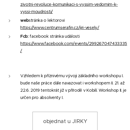
zivotni-revoluce-komunikaci-s-vyssim-vedomim-k-
vyssi-moudrosti/
web
stránka o lektorovi
https://www.centrumserafin.cz/jiri-vesely/
Fcb:
facebook stránka události
https://www.facebook.com/events/299267047433335
/
Vzhledem k příznivému vývoji základního workshopu I.
bude naše práce dále navazovat i workshopem II. 21. až
22.6. 2019 tentokrát již v přírodě v Kobilí. Workshop II. je
určen pro absolventy I.
objednat u JIRKY