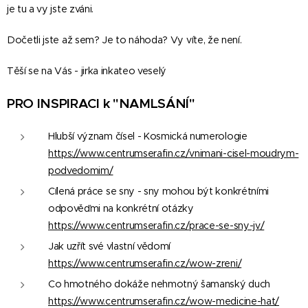
je tu a vy jste zváni.
Dočetli jste až sem? Je to náhoda? Vy víte, že není.
Těší se na Vás - jirka inkateo veselý
P
RO INSPIRACI k "NAMLSÁNÍ"
Hlubší význam čísel - Kosmická numerologie
https://www.centrumserafin.cz/vnimani-cisel-moudrym-
podvedomim/
Cílená práce se sny - sny mohou být konkrétními
odpověďmi na konkrétní otázky
https://www.centrumserafin.cz/prace-se-sny-jv/
Jak uzřít své vlastní vědomí
https://www.centrumserafin.cz/wow-zreni/
Co hmotného dokáže nehmotný šamanský duch
https://www.centrumserafin.cz/wow-medicine-hat/