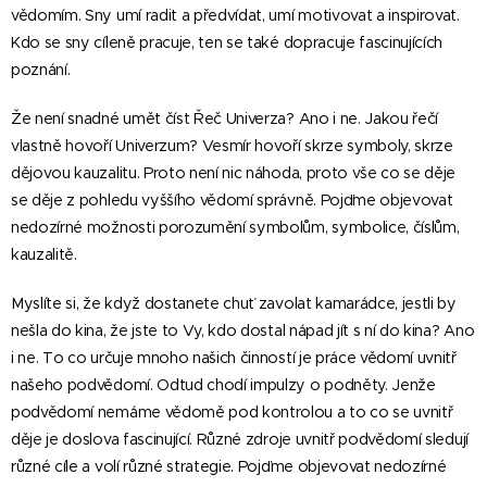
vědomím. Sny umí radit a předvídat, umí motivovat a inspirovat.
Kdo se sny cíleně pracuje, ten se také dopracuje fascinujících
poznání.
Že není snadné umět číst Řeč Univerza? Ano i ne. Jakou řečí
vlastně hovoří Univerzum? Vesmír hovoří skrze symboly, skrze
dějovou kauzalitu. Proto není nic náhoda, proto vše co se děje
se děje z pohledu vyššího vědomí správně. Pojďme objevovat
nedozírné možnosti porozumění symbolům, symbolice, číslům,
kauzalitě.
Myslíte si, že když dostanete chuť zavolat kamarádce, jestli by
nešla do kina, že jste to Vy, kdo dostal nápad jít s ní do kina? Ano
i ne. To co určuje mnoho našich činností je práce vědomí uvnitř
našeho podvědomí. Odtud chodí impulzy o podněty. Jenže
podvědomí nemáme vědomě pod kontrolou a to co se uvnitř
děje je doslova fascinující. Různé zdroje uvnitř podvědomí sledují
různé cíle a volí různé strategie. Pojďme objevovat nedozírné