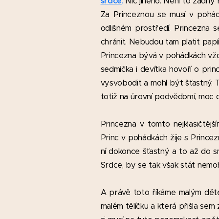
srdce
.
Nic jiného. Není to žádný
Za Princeznou se musí v pohá
odlišném prostředí. Princezna s
chránit. Nebudou tam platit pap
Princezna bývá v pohádkách vž
sedmička i devítka hovoří o prin
vysvobodit a mohl být šťastný. 
totiž na úrovní podvědomí, moc d
Princezna v tomto nejklasičtěj
Princ v pohádkách žije s Princezn
ní dokonce šťastný a to až do s
Srdce, by se tak však stát nemoh
A právě toto říkáme malým dětem
malém tělíčku a která přišla se