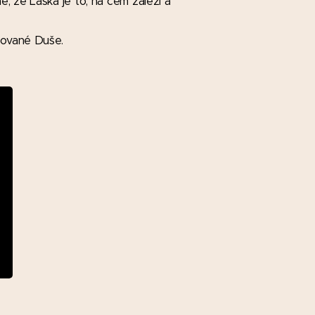
, že Láska je to, na čem záleží a
nované Duše.