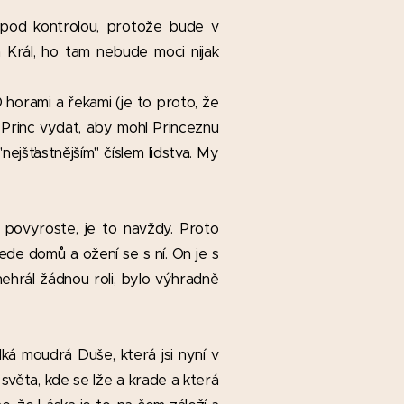
pod kontrolou, protože bude v
n Král, ho tam nebude moci nijak
rami a řekami (je to proto, že
í Princ vydat, aby mohl Princeznu
jšťastnějším" číslem lidstva. My
 povyroste, je to navždy. Proto
vede domů a ožení se s ní. On je s
ehrál žádnou roli, bylo výhradně
ká moudrá Duše, která jsi nyní v
věta, kde se lže a krade a která