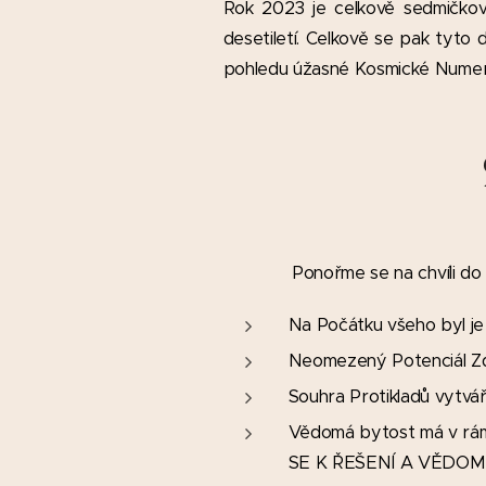
R
ok 2023 je celkově sedmičkov
desetiletí. Celkově se pak tyto
pohledu úžasné Kosmické Numer
Ponořme se na chvíli do
Na Počátku všeho byl
Neomezený Potenciál 
Souhra Protikladů vy
Vědomá bytost má v rá
SE K ŘEŠENÍ A VĚDO