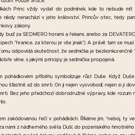
 rozum. Pouze Srdce.
dkách Princ vždy vydat do podmínek, kde to nebude mít 
e nikdy nenachází v jeho království. Princův otec, tedy pa
ínkovy zákony.
dy buď za SEDMERO horami a řekami, anebo za DEVATERO ho
cipech "hranice, za kterou je vše jinak") A právě tam se mus
Tomu odpovídá skutečnost, že sedmička je bezkonkurenčně "ne
obře víme, s jakými principy je sedmička propojená.
ším pohádkovém příběhu symbolizuje růst Duše. Když Duše
ou šťastně až do smrti. On ji nejen vysvobodí, nejen si ji do
mrti. Bez jeho předchozí dobrodružné výpravy, kde rozum n
lo.
 zakódovanou řečí v pohádkách. Říkáme jim, "neboj, ty vel
m za námi z nádherného světa Duší, do pozemského hmotného s