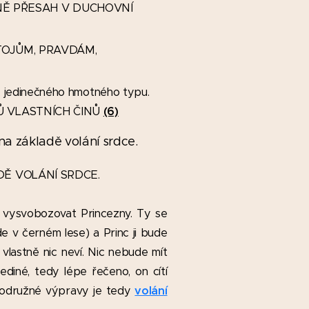
SNĚ PŘESAH V DUCHOVNÍ
OSTOJŮM, PRAVDÁM,
i, jedinečného hmotného typu.
DKŮ VLASTNÍCH ČINŮ
(6)
a základě volání srdce.
DĚ VOLÁNÍ SRDCE.
í vysvobozovat Princezny. Ty se
de v černém lese) a Princ ji bude
vlastně nic neví. Nic nebude mít
diné, tedy lépe řečeno, on cítí
rodružné výpravy je tedy
volání