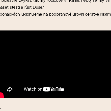
bolestně zvykat, tak my rodičové ti říkáme, neboj se, my víme
ášet šťestí a růst Duše."
ohádkách, uklidňujeme na podprahové úrovní čerstvě inkar
?