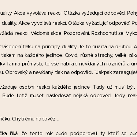
k duality. Akce vyvolává reakci. Otázka vyžadující odpověď. Pohy
k duality. Akce vyvolává reakci. Otázka vyžadující odpověď. Po
i vyžádal reakci. Vědomá akce. Pozorování. Rozhodnutí se. Vyk
sobení tlaku na principy duality. Je to dualita na druhou. 
tlakem na každého jedince. Covid, různé strachy, velké zák
aky farma průmyslu, to vše nabralo nevídaných rozměrů a úro
ou. Obrovský a nevídaný tlak na odpovědi. "Jakpak zareaguje
vyžaduje osobní reakci každého jedince. Tady už musí být
. Bude totiž muset následovat nějaká odpověď, tedy re
ičku. Chytrému napověz ...
čka říká, že tento rok bude podporovat ty, kteří se bu