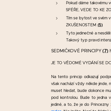
Pokud dáme takovému
SFÉŘE, VEDE TO KE Z
Tím se bytost ve své
ZKUŠENOSTEM
(5)
Tyto jedinečné a nesděli
Takový typ pravd int
(7)
SEDMIČKOVÉ PRINCIPY
h
JE TO VĚDOMÉ VYDÁNÍ SE DO 
Na tento princip odkazují podp
však nachází vždy někde jinde, n
muset hledat, bude dokonce muse
pod kontrolou. Bude to jedna v
jediné, a to, že je do Princez