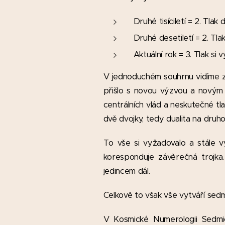
Druhé tisíciletí = 2. Tla
Druhé desetiletí = 2. Tla
Aktuální rok = 3. Tlak s
V jednoduchém souhrnu vidíme zná
přišlo s novou výzvou a novým 
centrálních vlád a neskutečné tl
dvě dvojky, tedy dualita na druh
To vše si vyžadovalo a stále 
koresponduje závěrečná trojka
jedincem dál.
Celkově to však vše vytváří sedm
V Kosmické Numerologii Sedmi