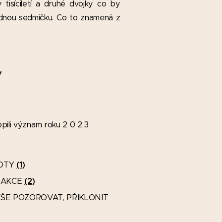
isíciletí a druhé dvojky co by
lednou sedmičku. Co to znamená z
7
pili význam roku 2 0 2 3
NOTY
(1)
REAKCE
(2)
t VŠE POZOROVAT, PŘIKLONIT