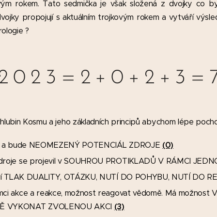
ým rokem. Tato sedmička je však složená z dvojky co by t
 dvojky propojují s aktuálním trojkovým rokem a vytváří výs
ologie ?
2 0 2 3 = 2 + 0 + 2 + 3 = 
 hlubin Kosmu a jeho základních principů abychom lépe pocho
 je a bude NEOMEZENÝ POTENCIÁL ZDROJE
(0)
Zdroje se projevil v SOUHROU PROTIKLADŮ V RÁMCI JED
tváří TLAK DUALITY, OTÁZKU, NUTÍ DO POHYBU, NUTÍ DO 
mci akce a reakce, možnost reagovat vědomě. Má možnos
MĚ VYKONAT ZVOLENOU AKCI
(3)