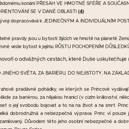
 vědomému konání PŘESAH VE HMOTNÉ SFÉŘE A SOUČA
ORIENTOVÁNÍ SE V DANÉ OBLASTI
(4)
m vývoji dopracovává k JEDINEČNÝM A INDIVIDUÁLNÍM P
telné pravdy jsou u bytostí žijících ve hmotě na planetě Zem
enzivně vede bytost k jejímu RŮSTU POCHOPENÍM DŮSLE
ovoří o odvážných cestách, které Duše uskutečňuje n
JINÉHO SVĚTA, ZA BARIÉRU, DO NEJISTOTY, NA ZÁKLA
rahově pradávné pohádky, ve kterých se Princové vydávaj
ěkde za bariérou, za nějakou hranicí (v cizím království, něk
t o její svobodu bojovat a to na na život a na smrt. Princ 
elká dobrodružná a nebezpečná výprava. Princ ví pouze je
ny zamilovaný. Důvodem této jeho osobní nebezpečné a dob