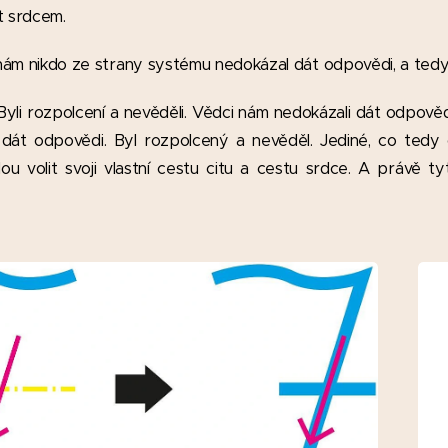
t srdcem.
izi nám nikdo ze strany systému nedokázal dát odpovědi, a te
yli rozpolcení a nevěděli. Vědci nám nedokázali dát odpovědi
dát odpovědi. Byl rozpolcený a nevěděl. Jediné, co tedy č
dou volit svoji vlastní cestu citu a cestu srdce. A právě t