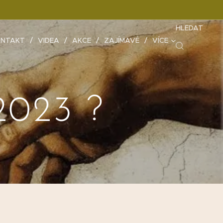
HLEDAT
NTAKT
VIDEA
AKCE
ZAJÍMAVÉ
VÍCE
023 ?