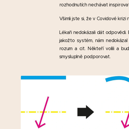
rozhodnutích nechávat inspirova
Všimli jste si, že v Covidové kr
Lékaři nedokázali dát odpovědi. B
jakožto systém, nám nedokázal 
rozum a cit. Někteří volili a bu
smysluplně podporovat.