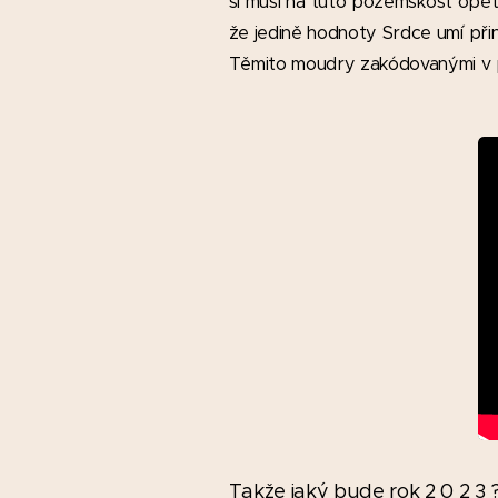
si musí na tuto pozemskost opět 
že jedině hodnoty Srdce umí přin
Těmito moudry zakódovanými v p
Takže jaký bude rok 2 0 2 3 