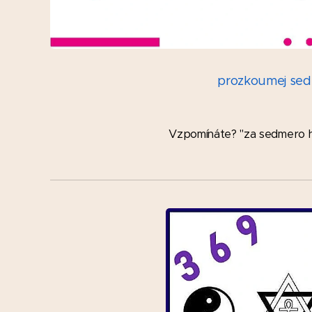
prozk
oumej sed
Vzpomínáte? "za sedmero ho