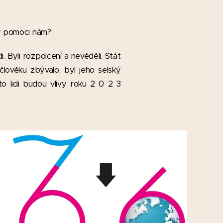
dy pomoci nám?
. Byli rozpolcení a nevěděli. Stát
lověku zbývalo, byl jeho selský
yto lidi budou vlivy roku 2 0 2 3