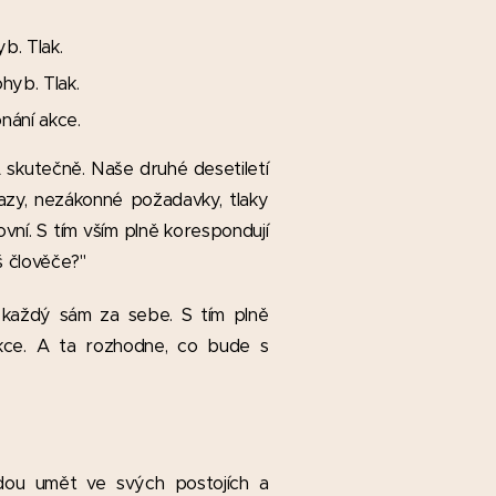
b. Tlak.
hyb. Tlak.
onání akce.
A skutečně. Naše druhé desetiletí
azy, nezákonné požadavky, tlaky
vní. S tím vším plně korespondují
š člověče?"
 každý sám za sebe. S tím plně
akce. A ta rozhodne, co bude s
dou umět ve svých postojích a