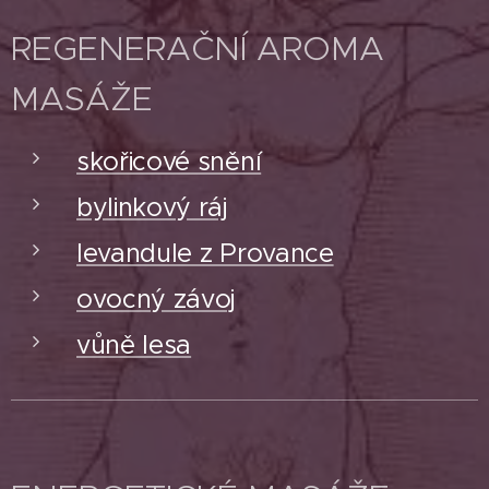
REGENERAČNÍ AROMA
MASÁŽE
skořicové snění
bylinkový ráj
levandule z Provance
ovocný závoj
vůně lesa