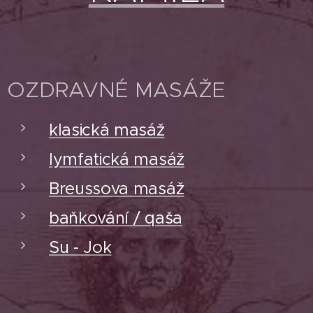
OZDRAVNÉ MASÁŽE
klasická masáž
lymfatická masáž
Breussova masáž
baňkování / qaša
Su - Jok