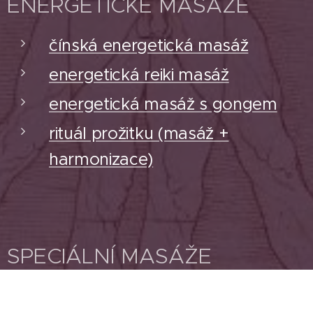
ENERGETICKÉ MASÁŽE
čínská energetická masáž
energetická reiki masáž
energetická masáž s gongem
rituál prožitku (masáž +
harmonizace)
SPECIÁLNÍ MASÁŽE
hot stone - horké lávové kameny