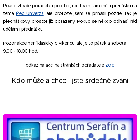
Pokud zbyde pořadateli prostor, rád bych tam měl i přenášku na
téma
Řeč Univer
za
, ale protože jsem se přihásil pozdě, tak je
přednáškový prostor již obsazený. Pokud se někdo odhlásí, rád
udělám i přednášku.
Pozor akce není klasicky o víkendu, ale je to pátek a sobota
9.00 - 18.00 hod.
zd
e
odkaz na akci na stránkách pořadatele
Kdo může a chce - jste srdečně zváni