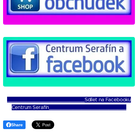
__________________________Sdílet na Facebooku
Centrum Serafín__________________________
Share