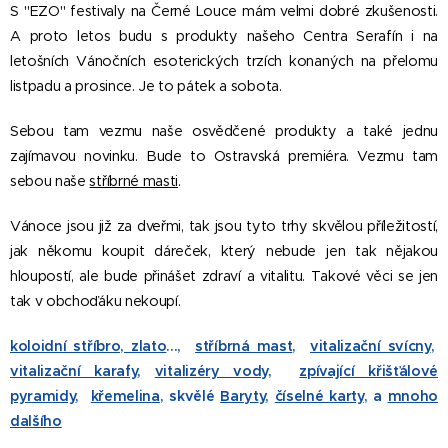
S "EZO" festivaly na Černé Louce mám velmi dobré zkušenosti.
A proto letos budu s produkty našeho Centra Serafín i na
letošních Vánočních esoterických trzích konaných na přelomu
listpadu a prosince. Je to pátek a sobota.
Sebou tam vezmu naše osvědčené produkty a také jednu
zajímavou novinku. Bude to Ostravská premiéra. Vezmu tam
sebou naše
stříbrné masti
.
Vánoce jsou již za dveřmi, tak jsou tyto trhy skvělou příležitostí,
jak někomu koupit dáreček, který nebude jen tak nějakou
hloupostí, ale bude přinášet zdraví a vitalitu. Takové věci se jen
tak v obchoďáku nekoupí.
koloidní stříbro, zlato
...,
stříbrná mast
,
vitalizační svícny
,
vitalizační kar
afy
,
vitalizé
ry vody
,
zpívající křišťálové
pyramidy
,
křemelin
a
, skvělé
Baryt
y
,
číselné
karty
, a
mnoho
dalšího