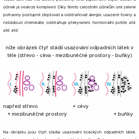
účinek je veskrze komplexní. Díky těmto celostním účinkům umí zelené
potraviny postupně zlepšovat a odstraňovat alergie, usazené toxiny a
nežádoucí chemikálie, odstraňuje překyselení, hormonální potíže atd.
atd. atd.
níže obrázek čtyř stádií usazování odpadních látek v
těle (střevo - céva - mezibuněčné prostory - buňky)
napřed střevo + cévy
+ mezibuněčné prostory + buňky
Na obrázku jsou čtyři stadia usazování toxických odpadních látek.