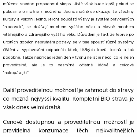
můžeme snadno propadnout skepsi. Jistě však bude lepší, pokud se
pokusíme o možné z možného. Jednoznačně se ukazuje, že všechny
kultury a všichni jedinci, jejichž součástí výživy je systém pravidelných
"hladovek", se dožívají mnohem vyššího věku a hlavně mnohem
vitálnějšího a zdravějšího vyššího věku. Důvodem je fakt, že teprve po
určitých dobách nepřijímání potravy, se v těle spouští různé systémy
čištění a vyplavování odpadních látek, těžkých kovů, toxinů a tak
podobně. Takže například jeden den v týdnu nejíst je něco, co je nejen
proveditelné, ale je to nesmírně očistné, léčivé a celkově
"nakopávající".
Další proveditelnou možností je zahrnout do stravy
co možná nejvyšší kvalitu. Kompletní BIO strava je
však dnes velmi drahá.
Cenově dostupnou a proveditelnou možností je
pravidelná konzumace těch nejkvalitnějších