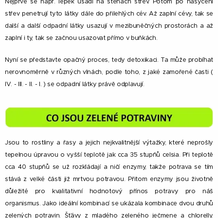
Nejprve se např. lepek usadí na stěnách střev. Potom po nasycení
střev penetrují tyto látky dále do přilehlých cév. Až zaplní cévy, tak se
další a další odpadní látky usazují v mezibuněčných prostorách a až
zaplní i ty, tak se začnou usazovat přímo v buňkách.
Nyní se představte opačný proces, tedy detoxikaci. Ta může probíhat
nerovnoměrně v různých vlnách, podle toho, z jaké zamořené časti (
IV. - III. - II. - I. ) se odpadní látky právě odplavují.
Jsou to rostliny a řasy a jejich nejkvalitnější výtažky, které neprošly
tepelnou úpravou o vyšší teplotě jak cca 35 stupňů celsia. Při teplotě
cca 40 stupňů se už rozkládají a ničí enzymy, takže potrava se tím
stává z velké části již mrtvou potravou. Přitom enzymy jsou životně
důležité pro kvalitativní hodnotový přínos potravy pro náš
organismus. Jako ideální kombinací se ukázala kombinace dvou druhů
zelených potravin. Šťávy z mladého zeleného ječmene a chlorelly.