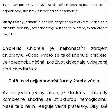
Tyto dvě potraviny dokáží zajistit přísun těch nejpotřebnějších a
nejhodnotnějších látek a informací do našeho těla.
Mladý zelený ječmen
: je doslova enzymatickým elixírem. Jedná se o
mladinké rostlinky ječmenné trávy, sklízené ve svém nejdynamičtějším
rozpuku.
Chlorella
: Chlorela je nejbohatším zdrojem
chlorofylu vůbec. Proto se také jmenuje chlorela.
Je to jednobuněčná, pro život dokonale vybavená
sladkovodní řasa.
Patří mezi nejjednodušší formy života vůbec.
Až na jeden jediný atom, je struktura chlorelly
kompletně shodná se strukturou hemoglobinu.
Naše tělo na ni reaguje velmi přátelsky. Díky své