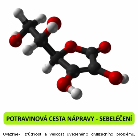
Uvážíme-li zrůdnost a velikost uvedeného civilizačního problému,