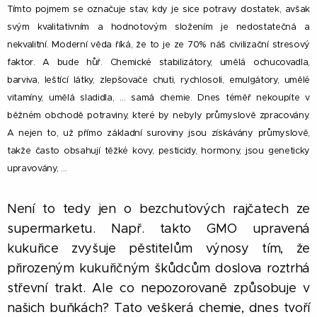
Tímto pojmem se označuje stav, kdy je sice potravy dostatek, avšak
svým kvalitativním a hodnotovým složením je nedostatečná a
nekvalitní. Moderní věda říká, že to je ze 70% náš civilizační stresový
faktor. A bude hůř. Chemické stabilizátory, umělá ochucovadla,
barviva, leštící látky, zlepšovače chuti, rychlosoli, emulgátory, umělé
vitamíny, umělá sladidla, ... samá chemie. Dnes téměř nekoupíte v
běžném obchodě potraviny, které by nebyly průmyslově zpracovány.
A nejen to, už přímo základní suroviny jsou získávány průmyslově,
takže často obsahují těžké kovy, pesticidy, hormony, jsou geneticky
upravovány, ...
Není to tedy jen o bezchuťových rajčatech ze
supermarketu. Např. takto GMO upravená
kukuřice zvyšuje pěstitelům výnosy tím, že
přirozeným kukuřičným škůdcům doslova roztrhá
střevní trakt. Ale co nepozorovaně způsobuje v
našich buňkách? Tato veškerá chemie, dnes tvoří