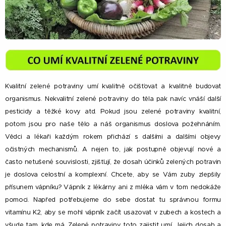
Kvalitní zelené potraviny umí kvalitně očišťovat a kvalitně budovat
organismus. Nekvalitní zelené potraviny do těla pak navíc vnáší další
pesticidy a těžké kovy atd. Pokud jsou zelené potraviny kvalitní,
potom jsou pro naše tělo a náš organismus doslova požehnáním.
Vědci a lékaři každým rokem přichází s dalšími a dalšími objevy
očistných mechanismů. A nejen to, jak postupně objevují nové a
často netušené souvislosti, zjišťují, že dosah účinků zelených potravin
je doslova celostní a komplexní. Chcete, aby se Vám zuby zlepšily
přísunem vápníku? Vápník z lékárny ani z mléka vám v tom nedokáže
pomoci. Napřed potřebujeme do sebe dostat tu správnou formu
vitamínu K2, aby se mohl vápník začít usazovat v zubech a kostech a
všude tam, kde má. Zelené potraviny toto zajistit umí. Jejich dosah a