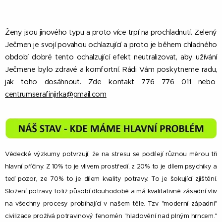
Ženy jsou jinového typu a proto více trpí na prochladnutí. Zelený
Ječmen je svojí povahou ochlazující a proto je během chladného
období dobré tento ochalzující efekt neutralizovat, aby užívání
Ječmene bylo zdravé a komfortní. Rádi Vám poskytneme radu,
jak toho dosáhnout. Zde kontakt 776 776 011 nebo
centrumserafinjirka@gmail.com
Vědecké výzkumy potvrzují, že na stresu se podílejí různou měrou tři
hlavní příčiny. Z 10% to je vlivem prostředí, z 20% to je dílem psychiky a
teď pozor, ze 70% to je dílem kvality potravy. To je šokující zjištění.
Složení potravy totiž působí dlouhodobě a má kvalitativně zásadní vliv
na všechny procesy probíhající v našem těle. Tzv. "moderní západní"
civilizace prožívá potravinový fenomén "hladovění nad plným hrncem."