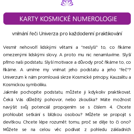
vnímání řeči Univerza pro každodenní praktikování
Vesmír nehovoří lidskými větami a "neslyší" to, co říkáme
omezenými lidskými slovy. A proto mu nic nenamluvíme. Slyší
přímo naši podstatu. Slyší motivace a důvody proč říkáme to, co
říkáme. A umíme my vnímat jeho podstatu a jeho "řeč"?
Univerzum k nám promlouvá skrze Kosmické principy, Kauzalitu a
Kosmickou symboliku.
Jakmile pochopíte podstatu, můžete ji kdykoliv praktikovat.
Čeká Vás důležitý pohovor, nebo zkouška? Máte možnost
navýšit svůj potenciál propojením se s číslem 4. Chcete
prohloubit setkání s blízkou osobou? Můžete se propojit s
devítkou. Chcete lépe rozumět tomu, proč se děje to či ono?
Můžete se na celou věc podívat z pohledu základních