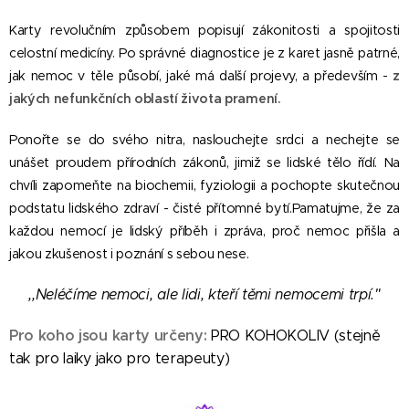
Karty revolučním způsobem popisují zákonitosti a spojitosti
celostní medicíny. Po správné diagnostice je z karet jasně patrné,
jak nemoc v těle působí, jaké má další projevy, a především -
z
jakých nefunkčních oblastí života pramení.
Ponořte se do svého nitra, naslouchejte srdci a nechejte se
unášet proudem přírodních zákonů, jimiž se lidské tělo řídí. Na
chvíli zapomeňte na biochemii, fyziologii a pochopte skutečnou
podstatu lidského zdraví - čisté přítomné bytí.Pamatujme, že za
každou nemocí je lidský příběh i zpráva, proč nemoc přišla a
jakou zkušenost i poznání s sebou nese.
,,Neléčíme nemoci, ale lidi, kteří těmi nemocemi trpí."
Pro koho jsou karty určeny:
PRO KOHOKOLIV (stejně
tak pro laiky jako pro terapeuty)