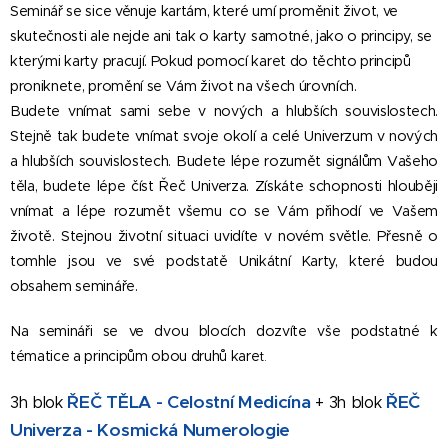
Seminář se sice věnuje kartám, které umí proměnit život, ve
skutečnosti ale nejde ani tak o karty samotné, jako o principy, se
kterými karty pracují. Pokud pomocí karet do těchto principů
proniknete, promění se Vám život na všech úrovních.
Budete vnímat sami sebe v nových a hlubších souvislostech.
Stejně tak budete vnímat svoje okolí a celé Univerzum v nových
a hlubších souvislostech. Budete lépe rozumět signálům Vašeho
těla, budete lépe číst Řeč Univerza. Získáte schopnosti hlouběji
vnímat a lépe rozumět všemu co se Vám přihodí ve Vašem
životě. Stejnou životní situaci uvidíte v novém světle. Přesně o
tomhle jsou ve své podstatě Unikátní Karty, které budou
obsahem semináře.
Na semináři se ve dvou blocích dozvíte vše podstatné k
tématice a principům obou druhů kare
t.
ŘEČ TĚLA - Celostní Medicína
ŘEČ
3h blok
+ 3h blok
Univerza - Kosmická Numerologie