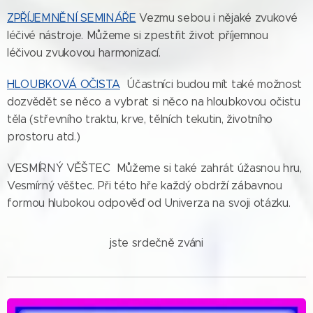
ZPŘÍJEMNĚNÍ SEMINÁŘE
Vezmu sebou i nějaké zvukové
léčivé nástroje. Můžeme si zpestřit život příjemnou
léčivou zvukovou harmonizací.
HLOUBKOVÁ OČISTA
Účastníci budou mít také možnost
dozvědět se něco a vybrat si něco na hloubkovou očistu
těla (střevního traktu, krve, tělních tekutin, životního
prostoru atd.)
VESMÍRNÝ VĚŠTEC Můžeme si také zahrát úžasnou hru,
Vesmírný věštec. Při této hře každý obdrží zábavnou
formou hlubokou odpověď od Univerza na svoji otázku.
jste srdečně zváni