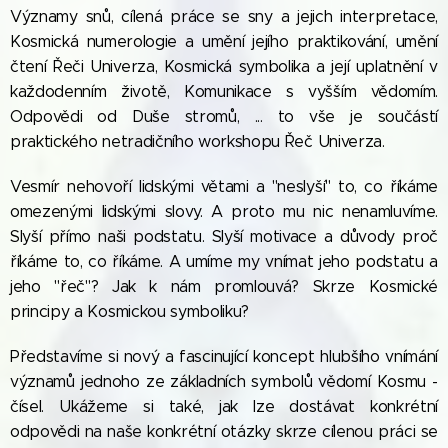
Významy snů, cílená práce se sny a jejich interpretace,
Kosmická numerologie a umění jejího praktikování, umění
čtení Řeči Univerza, Kosmická symbolika a její uplatnění v
každodenním životě, Komunikace s vyšším vědomím.
Odpovědi od Duše stromů, ... to vše je součástí
praktického netradičního workshopu Řeč Univerza.
Vesmír nehovoří lidskými větami a "neslyší" to, co říkáme
omezenými lidskými slovy. A proto mu nic nenamluvíme.
Slyší přímo naši podstatu. Slyší motivace a důvody proč
říkáme to, co říkáme. A umíme my vnímat jeho podstatu a
jeho "řeč"? Jak k nám promlouvá? Skrze Kosmické
principy a Kosmickou symboliku?
Představíme si nový a fascinující koncept hlubšího vnímání
významů jednoho ze základních symbolů vědomí Kosmu -
čísel. Ukážeme si také, jak lze dostávat konkrétní
odpovědi na naše konkrétní otázky skrze cílenou práci se