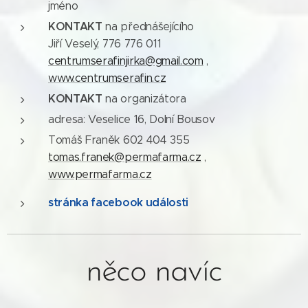
jméno
KONTAKT
na přednášejícího
Jiří Veselý, 776 776 011
centrumserafinjirka@gmail.com
,
www.centrumserafin.cz
KONTAKT
na organizátora
adresa: Veselice 16, Dolní Bousov
Tomáš Franěk 602 404 355
tomas.franek@permafarma.cz
,
www
.permafarma.cz
stránka facebook události
něco navíc