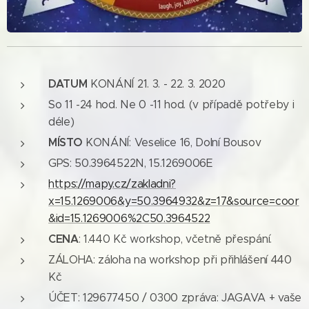
DATUM
KONÁNÍ 21. 3. - 22. 3. 2020
So 11 -24 hod. Ne 0 -11 hod. (v případě potřeby i
déle)
MÍSTO
KONÁNÍ: Veselice 16, Dolní Bousov
GPS: 50.3964522N, 15.1269006E
https://mapy.cz/zakladni?
x=15.1269006&y=50.3964932&z=17&source=coor
&id=15.1269006%2C50.3964522
CENA
: 1.440 Kč workshop, včetně přespání.
ZÁLOHA: záloha na workshop při přihlášení 440
Kč
ÚČET: 129677450 / 0300 zpráva: JAGAVA + vaše