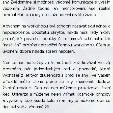
sny. Zvědomíme si možnosti vědomé komunikace s vyšším
vědomím. Žádné teorie, ani mentorování, vše reálně
uchopitelné principy pro každodenní realitu života.
Abychom na workshopu byli schopni nasávat skutečnou a
nepolapitelnou podstatu, ukrytou někde mezi řády, nikoliv
jen nějaké povrchní poučky či rozumová schémata, tak
"nasávání" probíhá netradiční formou workshopu. Cílem je
uvolnění, dobrá nálada, sdílení, napojení.
Noc co noc má každý z nás možnost zužitkovávat ve svůj
prospěch pár jednoduchých rad a poznatků, které
vycházejí z letitých zkušeností s prací se sny. I ve Vašem
případě může cílená práce se sny znamenat doslova
životní revoluci. Den co den můžeme praktikovat čtení
Řeči Univerza a můžeme nejen vnímat Kosmické principy
a významy čísel všude kolem nás, my je můžeme den co
den aktivně a vědomě žít.