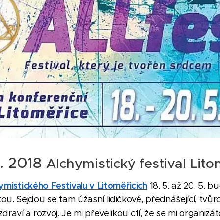
5. 2018
Alchymistický festival Lito
ymistického
Festivalu v
Litoměřicích
18. 5. až 20. 5. 
u. Sejdou se tam úžasní lidičkové, přednášející, tvůrci
raví a rozvoj. Je mi převelikou ctí, že se mi organizáto