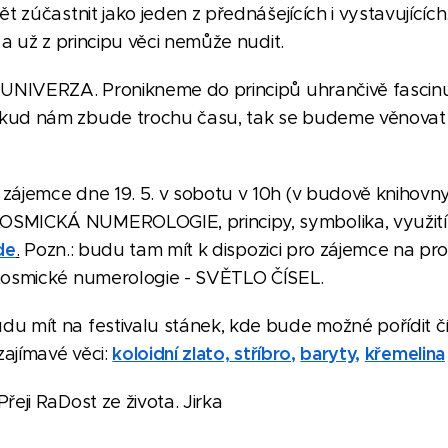
ět zúčastnit jako jeden z přednášejících i vystavujícíc
, a už z principu věci nemůže nudit.
 UNIVERZA. Pronikneme do principů uhrančivě fascinu
kud nám zbude trochu času, tak se budeme věnovat t
zájemce dne 19. 5. v sobotu v 10h (v budově knihovn
SMICKÁ NUMEROLOGIE, principy, symbolika, využití 
de
.
Pozn.: budu tam mít k dispozici pro zájemce na pro
 Kosmické numerologie - SVĚTLO ČÍSEL.
u mít na festivalu stánek, kde bude možné pořídit čí
koloidní zlato,
stříbro
,
baryty
,
křemelina
zajímavé věci:
řeji RaDost ze života. Jirka