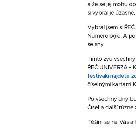
a že se jej mohu op
si vybral je úžasné
Vybral jsem si ŘEČ
Numerologie. A po
se sny.
Tímto zvu všechny 
ŘEČ UNIVERZA - KO
festivalu najdete z
číselnými kartami
Po všechny dny bud
Čísel a další různé 
Těším se na Vás a P