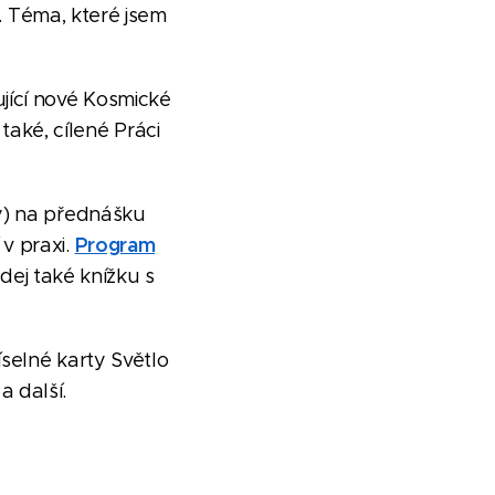
h. Téma, které jsem
jící nové Kosmické
aké, cílené Práci
y) na přednášku
Program
v praxi.
dej také knížku s
selné karty Světlo
a další.