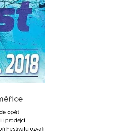
měřice
bude opět
 i prodejci
ři Festivalu ozvali