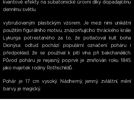
kvantové efekty na subatomické úrovni díky dopadajícímu
dennímu světlu.
vybrušovaným plastickým vzorem. Je mezi nimi unikátní
použitím figurálního motivu, znázorňujícího thráckého krále
Lykurga potrestaného za to, že potlačoval kult boha
Dionýsa: odtud pochází populární označení poháru i
předpoklad, že se používal k pití vína při bakchanáliích.
Původ poháru je nejasný, poprvé je zmiňován roku 1845
jako majetek rodiny Rothschildů.
Pohár je 17 cm vysoký. Nádherný, jemný, zvláštní, mění
barvy, je magický.
Vědci pohár prozkoumali na vědecké úrovni 21 století.
Pod klasickým mikroskopem se ve struktuře skla nedá nic
zvláštního objevit. Až teprve elektronový mikroskop
dokáže odhalit o co tu jde !