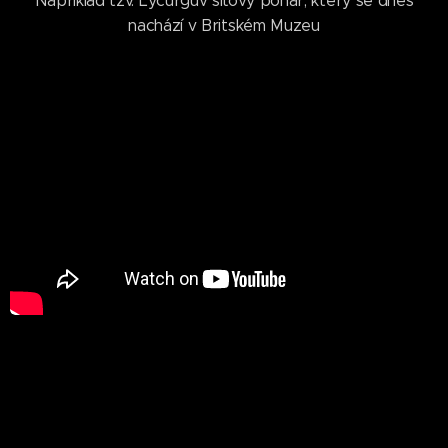
Například tzv. Lycurgův síťový pohár, který se dnes
nachází v Britském Muzeu