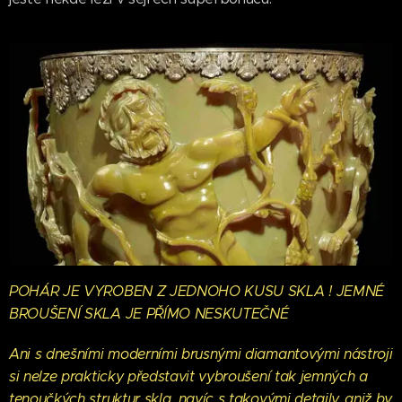
POHÁR JE VYROBEN Z JEDNOHO KUSU SKLA ! JEMNÉ
BROUŠENÍ SKLA JE PŘÍMO NESKUTEČNÉ
Ani s dnešními moderními brusnými diamantovými nástroji
si nelze prakticky představit vybroušení tak jemných a
tenoučkých struktur skla, navíc s takovými detaily, aniž by