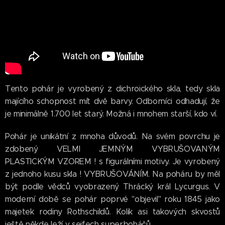
Tento pohár je vyrobený z dichroického skla, tedy skla
majícího schopnost mít dvě barvy. Odborníci odhadují, že
je minimálně 1.700 let starý. Možná i mnohem starší, kdo ví.
Pohár je unikátní z mnoha důvodů. Na svém povrchu je
zdobený VELMI JEMNÝM VYBRUŠOVANÝM
PLASTICKÝM VZOREM ! s figurálními motivy. Je vyrobený
z jednoho kusu skla ! VYBRUŠOVÁNÍM. Na poháru by měl
být podle vědců vyobrazený Thrácký král Lycurgus. V
moderní době se pohár poprvé "objevil" roku 1845 jako
majetek rodiny Rothschildů. Kolik asi takových skvostů
ještě někde leží v sejfech superboháčů.