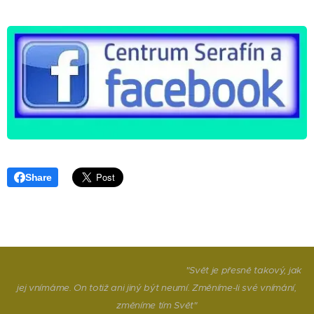
Share
"Svět je přesně takový, jak
jej vnímáme. On totiž ani jiný být neumí. Změníme-li své vnímání,
změníme tím Svět"