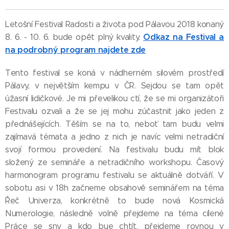
Letošní Festival Radosti a života pod Pálavou 2018 konaný
Odkaz na Festival a
8. 6. - 10. 6. bude opět plný kvality.
na podrobný program najdete zde
Tento festival se koná v nádherném silovém prostředí
Pálavy, v největším kempu v ČR. Sejdou se tam opět
úžasní lidičkové. Je mi převelikou ctí, že se mi organizátoři
Festivalu ozvali a že se jej mohu zúčastnit jako jeden z
přednášejících. Těším se na to, neboť tam budu velmi
zajímavá témata a jedno z nich je navíc velmi netradiční
svojí formou provedení. Na festivalu budu mít blok
složený ze semináře a netradičního workshopu. Časový
harmonogram programu festivalu se aktuálně dotváří. V
sobotu asi v 18h začneme obsahově seminářem na téma
Řeč Univerza, konkrétně to bude nová Kosmická
Numerologie, následně volně přejdeme na téma cílené
Práce se sny a kdo bue chtít, přejdeme rovnou v