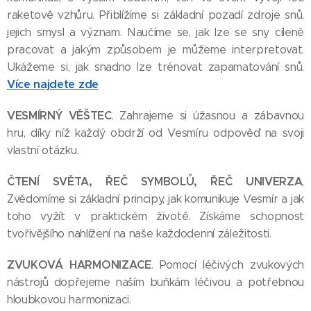
raketově vzhůru. Přiblížíme si základní pozadí zdroje snů,
jejich smysl a význam. Naučíme se, jak lze se sny cíleně
pracovat a jakým způsobem je můžeme interpretovat.
Ukážeme si, jak snadno lze trénovat zapamatování snů.
Více najdete zde
VESMÍRNÝ VĚŠTEC
. Zahrajeme si úžasnou a zábavnou
hru, díky níž každý obdrží od Vesmíru odpověď na svoji
vlastní otázku.
ČTENÍ SVĚTA, ŘEČ SYMBOLŮ, ŘEČ UNIVERZA
,
Zvědomíme si základní principy, jak komunikuje Vesmír a jak
toho vyžít v praktickém životě. Získáme schopnost
tvořivějšího nahlížení na naše každodenní záležitosti.
ZVUKOVÁ HARMONIZACE
. Pomocí léčivých zvukových
nástrojů dopřejeme naším buňkám léčivou a potřebnou
hloubkovou harmonizaci.