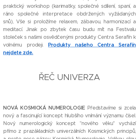
praktický workshop (karimatky, společné sdílení, spaní, a
ráno společné interpretace obdržených vyžádaných
snů), Vše si proložíme relaxem, zábavou, harmonizací a
meditací. Jinak po zbytek času budu mít na Festivalu
stoleček s našimi osvědčenými produkty Centra Serafín k
Produkty našeho Centra Serafín
volnému prodeji.
nejdete zde.
ŘEČ UNIVERZA
NOVÁ KOSMICKÁ NUMEROLOGIE
Představíme si zcela
nový a fascinující koncept hlubšího vnímání významu čísel.
Nový numerologický koncept "nového věku" vychází
přímo z prazákladních univerzálních Kosmických principů,
a proto nese název Kosmická Numerologie. Velikou silou