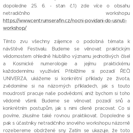
dopoledne 25. 6. - stan č.1) zde více o obsahu
netradičního workshopu
https://www.centrumserafin.cz/nocni-povidani-do-usnuti-
workshop/
Tímto zvu všechny zájemce o podobná témata k
návštěvě Festivalu. Budeme se věnovat praktickým
vědomostem ohledně hlubšího významu jednotlivých čísel
a Kosmické numerologie a jejímu praktickému
každodennímu využívání. Přiblížíme si pozadí ŘEČI
UNIVERZA, ukážeme si konkrétní příklady ze života,
zvědomíme si na názorných příkladech, jak s touto
moudrostí pracuje naše podvědomí, aniž bychom si toho
vědomě všimli. Budeme se věnovat pozadí snů a
konkrétním postupům, jak s nimi cíleně pracovat. Co si
povíme, zkusíme také rovnou praktikovat. Dopoledne si
pak s účastníky netradičního snového workshopu názorně
rozebereme obdržené sny. Zatím se ukazuje, že toto