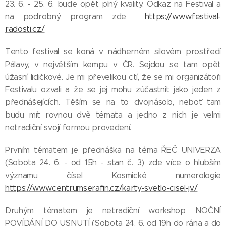
23. 6. - 25. 6. bude opět plný kvality. Odkaz na Festival a
na podrobný program zde
https://www.festival-
radosti.cz/
Tento festival se koná v nádherném silovém prostředí
Pálavy, v největším kempu v ČR. Sejdou se tam opět
úžasní lidičkové. Je mi převelikou ctí, že se mi organizátoři
Festivalu ozvali a že se jej mohu zúčastnit jako jeden z
přednášejících. Těším se na to dvojnásob, neboť tam
budu mít rovnou dvě témata a jedno z nich je velmi
netradiční svojí formou provedení.
Prvním tématem je přednáška na téma ŘEČ UNIVERZA
(Sobota 24. 6. - od 15h - stan č. 3) zde více o hlubším
významu čísel Kosmické numerologie
https://www.centrumserafin.cz/karty-svetlo-cisel-jv/
Druhým tématem je netradiční workshop NOČNÍ
POVÍDÁNÍ DO USNUTÍ (Sobota 24. 6. od 19h do rána a do