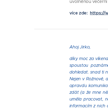
uvolněnou večerní 
více zde:
https://
Ahoj Jirko,
díky moc za víken
spoustou poznámek
dohledat. snad ti 
Nejen v Rožnově, a
opravdu komunikova
zdát (a že mne ně
uměla pracovat, n
informacím z nich 