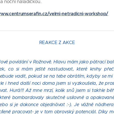
a noční náladičkou.
www.centrumserafin.cz/velmi-netradicni-workshop/
REAKCE Z AKCE
dové povídání v Rožnově. Hlavu mám jako pátrací bal
, co si mám ještě nastudovat, které knihy přečí
nebude vadit, pokud se na tebe obrátím, kdyby se mi n
le i hned další noci doma jsem si vyzkoušela, že pros
t. Hurá!!! Až mne mrzí, kolik snů jsem si takhle b
které bombardovaly skutečně usilovně a opakovaně)
ebo si je dokonce objednávat :-). Je vážně nádher
cíleně pracovat- je v tom obrovský potenciál. Díky m