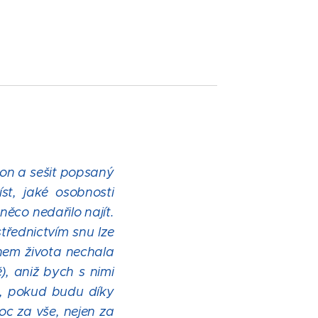
on a sešit popsaný
st, jaké osobnosti
ěco nedařilo najít.
třednictvím snu lze
ěhem života nechala
, aniž bych s nimi
a, pokud budu díky
oc za vše, nejen za