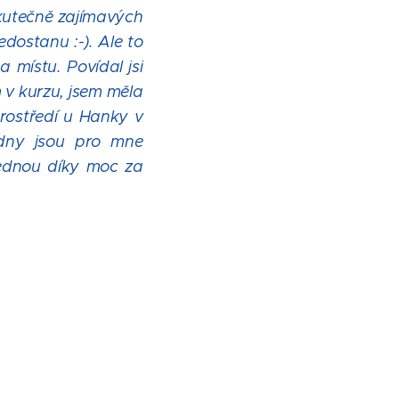
skutečně zajímavých
dostanu :-). Ale to
 místu. Povídal jsi
 v kurzu, jsem měla
 prostředí u Hanky v
dny jsou pro mne
jednou díky moc za