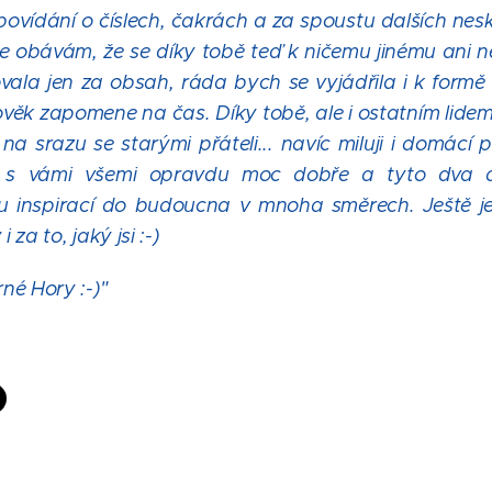
r povídání o číslech, čakrách a za spoustu dalších ne
e obávám, že se díky tobě teď k ničemu jinému ani ne
ala jen za obsah, ráda bych se vyjádřila i k formě a
lověk zapomene na čas. Díky tobě, ale i ostatním lidem
 na srazu se starými přáteli... navíc miluji i domácí
i s vámi všemi opravdu moc dobře a tyto dva 
u inspirací do budoucna v mnoha směrech. Ještě 
 za to, jaký jsi :-)
é Hory :-)"