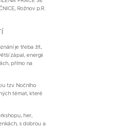
 CÍLENÁ PRÁCE SE
NICE, Rožnov p.R.
Í
nání je třeba žít,
tší zápal, energii
ách, přímo na
ou tzv. Nočního
ných témat, které
orkshopu, her,
ušenkách, s dobrou a