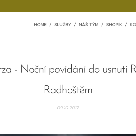
HOME
SLUŽBY
NÁŠ TÝM
SHOPÍK
KO
rza - Noční povídání do usnutí 
Radhoštěm
09.10.2017