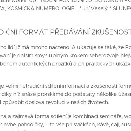
tradiční workshop * NOČNÍ POVÍDÁNÍ AŽ DO USNUTÍ -
, KOSMICKÁ NUMEROLOGIE... * Jiří Veselý * SLUNEČ
IČNÍ FORMÁT PŘEDÁVÁNÍ ZKUŠENOST
o lidí již má mnoho načteno. A ukazuje se také, že Poz
ování je dalším smysluplným krokem seberozvoje. Nejvě
 během autentických prožitků a při praktických ukázk
e velmi netradiční sdílení informací a zkušeností form
, díky níž snáze pronikáme do podstaty několika úžas
l způsobit doslova revoluci v našich životech.
ná a zajímavá forma sdílení je kombinací semináře, w
 hlavně pohodičky, ... to vše při svíčkách, kávě, čaji, s