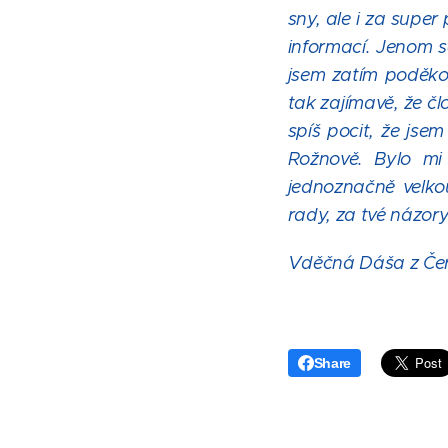
sny, ale i za supe
informací. Jenom s
jsem zatím poděkov
tak zajímavě, že č
spíš pocit, že jsem
Rožnově. Bylo m
jednoznačně velko
rady, za tvé názory i
Vděčná Dáša z Čern
Share