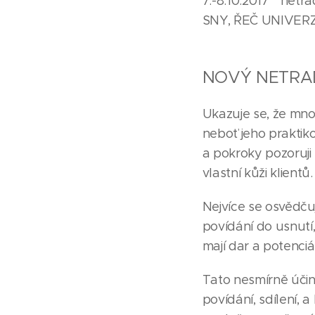
7.-8.10.2017 * ne
SNY, ŘEČ UNIVERZA
NOVÝ NETRAD
Ukazuje se, že mnoh
neboť jeho praktik
a pokroky pozoruji
vlastní kůži klientů.
Nejvíce se osvědčuj
povídání do usnutí
mají dar a potenciá
Tato nesmírně účin
povídání, sdílení, a