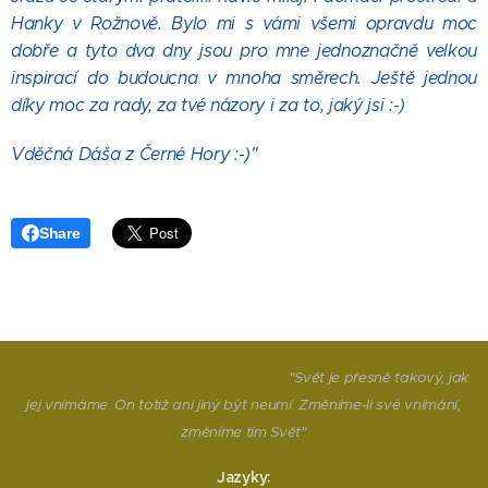
Hanky v Rožnově. Bylo mi s vámi všemi opravdu moc
dobře a tyto dva dny jsou pro mne jednoznačně velkou
inspirací do budoucna v mnoha směrech. Ještě jednou
díky moc za rady, za tvé názory i za to, jaký jsi :-)
Vděčná Dáša z Černé Hory :-)"
Share
"Svět je přesně takový, jak
jej vnímáme. On totiž ani jiný být neumí. Změníme-li své vnímání,
změníme tím Svět"
Jazyky