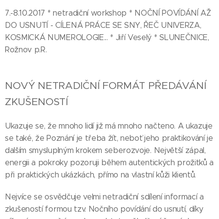
7.-8.10.2017 * netradiční workshop * NOČNÍ POVÍDÁNÍ AŽ
DO USNUTÍ - CÍLENÁ PRÁCE SE SNY, ŘEČ UNIVERZA,
KOSMICKÁ NUMEROLOGIE... * Jiří Veselý * SLUNEČNICE,
Rožnov p.R.
NOVÝ NETRADIČNÍ FORMÁT PŘEDÁVÁNÍ
ZKUŠENOSTÍ
Ukazuje se, že mnoho lidí již má mnoho načteno. A ukazuje
se také, že Poznání je třeba žít, neboť jeho praktikování je
dalším smysluplným krokem seberozvoje. Největší zápal,
energii a pokroky pozoruji během autentických prožitků a
při praktických ukázkách, přímo na vlastní kůži klientů.
Nejvíce se osvědčuje velmi netradiční sdílení informací a
zkušeností formou tzv. Nočního povídání do usnutí, díky