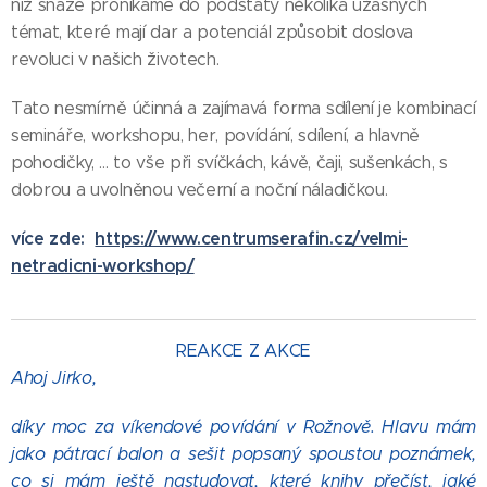
níž snáze pronikáme do podstaty několika úžasných
témat, které mají dar a potenciál způsobit doslova
revoluci v našich životech.
Tato nesmírně účinná a zajímavá forma sdílení je kombinací
semináře, workshopu, her, povídání, sdílení, a hlavně
pohodičky, ... to vše při svíčkách, kávě, čaji, sušenkách, s
dobrou a uvolněnou večerní a noční náladičkou.
více zde:
https://www.centrumserafin.cz/velmi-
netradicni-workshop/
REAKCE Z AKCE
Ahoj Jirko,
díky moc za víkendové povídání v Rožnově. Hlavu mám
jako pátrací balon a sešit popsaný spoustou poznámek,
co si mám ještě nastudovat, které knihy přečíst, jaké