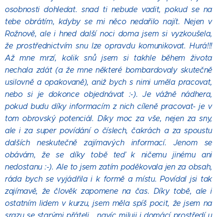
osobnosti dohledat. snad ti nebude vadit, pokud se na
tebe obrátím, kdyby se mi něco nedařilo najít. Nejen v
Rožnově, ale i hned další noci doma jsem si vyzkoušela,
že prostřednictvím snu lze opravdu komunikovat. Hurá!!!
Až mne mrzí, kolik snů jsem si takhle během života
nechala zdát (a že mne některé bombardovaly skutečně
usilovně a opakovaně), aniž bych s nimi uměla pracovat,
nebo si je dokonce objednávat :-). Je vážně nádhera,
pokud budu díky informacím z nich cíleně pracovat- je v
tom obrovský potenciál. Díky moc za vše, nejen za sny,
ale i za super povídání o číslech, čakrách a za spoustu
dalších neskutečně zajímavých informací. Jenom se
obávám, že se díky tobě teď k ničemu jinému ani
nedostanu :-). Ale to jsem zatím poděkovala jen za obsah,
ráda bych se vyjádřila i k formě a místu. Povídal jsi tak
zajímavě, že člověk zapomene na čas. Díky tobě, ale i
ostatním lidem v kurzu, jsem měla spíš pocit, že jsem na
srazu se starými přáteli... navíc miluji i domácí prostředí u