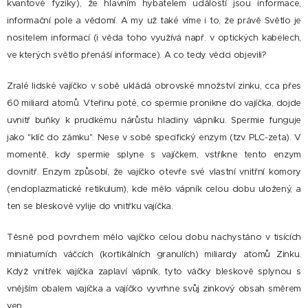
kvantové fyziky), že hlavním hybatelem událostí jsou informace,
informační pole a vědomí. A my už také víme i to, že právě Světlo je
nositelem informací (i věda toho využívá např. v optických kabelech,
ve kterých světlo přenáší informace). A co tedy vědci objevili?
Zralé lidské vajíčko v sobě ukládá obrovské množství zinku, cca přes
60 miliard atomů. Vteřinu poté, co spermie pronikne do vajíčka, dojde
uvnitř buňky k prudkému nárůstu hladiny vápníku. Spermie funguje
jako "klíč do zámku". Nese v sobě specifický enzym (tzv. PLC-zeta). V
momentě, kdy spermie splyne s vajíčkem, vstříkne tento enzym
dovnitř. Enzym způsobí, že vajíčko otevře své vlastní vnitřní komory
(endoplazmatické retikulum), kde mělo vápník celou dobu uložený, a
ten se bleskově vylije do vnitřku vajíčka.
Těsně pod povrchem mělo vajíčko celou dobu nachystáno v tisících
miniaturních váčcích (kortikálních granulích) miliardy atomů Zinku.
Když vnitřek vajíčka zaplaví vápník, tyto váčky bleskově splynou s
vnějším obalem vajíčka a vajíčko vyvrhne svůj zinkový obsah směrem
ven.