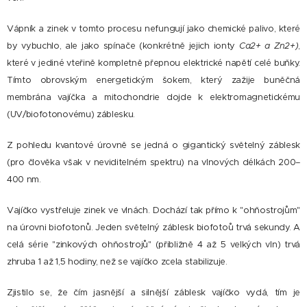
Vápník a zinek v tomto procesu nefungují jako chemické palivo, které
by vybuchlo, ale jako spínače
(konkrétně jejich ionty
Ca2+ a Zn2+)
,
které v jediné vteřině kompletně přepnou elektrické napětí celé buňky.
Tímto obrovským energetickým šokem, který zažije buněčná
membrána vajíčka a mitochondrie dojde k elektromagnetickému
(UV/biofotonovému) záblesku.
Z pohledu kvantové úrovně se jedná o gigantický světelný záblesk
(pro člověka však v neviditelném spektru) na vlnových délkách 200–
400 nm.
Vajíčko vystřeluje zinek ve vlnách. Dochází tak přímo k "ohňostrojům"
na úrovni biofotonů. Jeden světelný záblesk biofotoů trvá sekundy. A
celá série "zinkových ohňostrojů" (přibližně 4 až 5 velkých vln) trvá
zhruba 1 až 1,5 hodiny, než se vajíčko zcela stabilizuje.
Zjistilo se, že čím jasnější a silnější záblesk vajíčko vydá, tím je