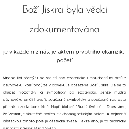
Boží Jiskra byla vědci
zdokumentována
e v každém z nás, je aktem prvotního okamžiku
j
početí
Mnoho lidí přemýšlí po staletí nad ezoterickou moudrostí mudrců z
dávnověku, kteří tvrdí, že v člověku je obsažena Boží Jiskra. Dá se to
chápat filozoficky či symbolicky po ezotericku. Jenže mudrci
dávnověku uměli hovořit současně symbolicky a současně naprosto
přesně a zcela konkrétně. Např. biblické "Budiž Světlo" … Dnes víme,
že Vesmír je skutečně tvořen elektromagnetickým polem. A nejmenší
částečkou tohoto pole je částečka světla. Takže ano, je to technicky
naprosto přesné: Budiž Světlo.