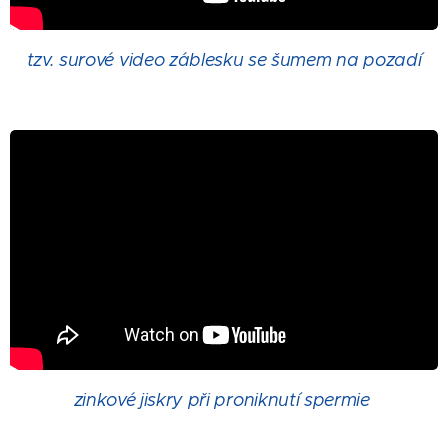
tzv. surové video záblesku se šumem na pozadí
zinkové jiskry při proniknutí spermie