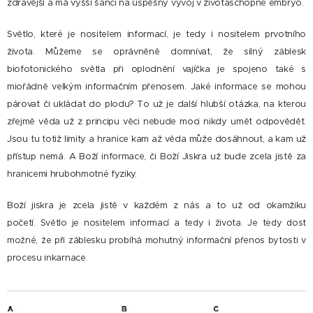
zdravější a má vyšší šanci na úspěšný vývoj v životaschopné embryo.
Světlo, které je nositelem informací, je tedy i nositelem prvotního
života. Můžeme se oprávněně domnívat, že silný záblesk
biofotonického světla při oplodnění vajíčka je spojeno také s
miořádně velkým informačním přenosem. Jaké informace se mohou
párovat či ukládat do plodu? To už je další hlubší otázka, na kterou
zřejmě věda už z principu věci nebude moci nikdy umět odpovědět.
Jsou tu totiž limity a hranice kam až věda může dosáhnout, a kam už
přístup nemá. A Boží informace, či Boží Jiskra už bude zcela jistě za
hranicemi hrubohmotné fyziky.
Boží jiskra je zcela jistě v každém z nás a to už od okamžiku
početí.
Světlo je nositelem informací a tedy i života. Je tedy dost
možné, že při záblesku probíhá mohutný informační přenos bytosti v
procesu inkarnace.