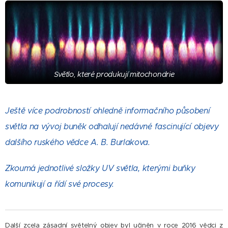
Světlo, které produkují mitochondrie
Ještě více podrobností ohledně informačního působení
světla na vývoj buněk odhalují nedávné fascinující objevy
dalšího ruského vědce A. B. Burlakova.
Zkoumá jednotlivé složky UV
světla, kterými buňky
komunikují a řídí své procesy.
Další zcela zásadní světelný objev byl učiněn v roce 2016 vědci z