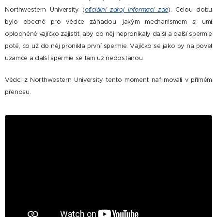
Northwestern University (
). Celou dobu
oficiální zdroj informací zde
bylo obecně pro vědce záhadou, jakým mechanismem si umí
oplodněné vajíčko zajistit, aby do něj nepronikaly další a další spermie
poté, co už do něj pronikla první spermie. Vajíčko se jako by na povel
uzamče a další spermie se tam už nedostanou.
Vědci z Northwestern University tento moment nafilmovali v přímém
přenosu.