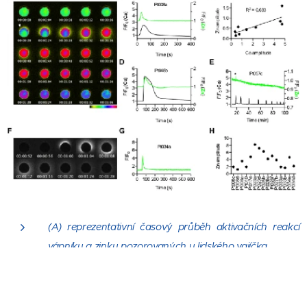
(A) reprezentativní časový průběh aktivačních reakcí
vápníku a zinku pozorovaných u lidského vajíčka
(B) časový průběh normalizované fluorescence vápníku
(černá) a zinku (zelená) (F/F0).