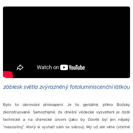
záblesk světla zvýrazněný fotoluminiscenční látkou
Bylo to obrovské překvapení. Je to geniálně, přímo Božsky
zkonstruované. Samozřejmě, že dnešní vědecké vysvětlení je čistě
technické a na chemické úrovni (jako by člověk byl jen nějaký
"masostroj", který si vystačí sám se sebou). My už ale víme (včetně