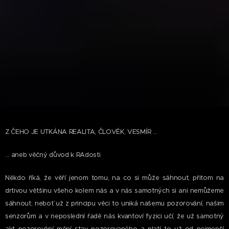
Z ČEHO JE UTKÁNA REALITA, ČLOVĚK, VESMÍR ...
... aneb věčný důvod k RAdosti
Někdo říká, že věří jenom tomu, na co si může sáhnout, přitom na
drtivou většinu všeho kolem nás a v nás samotných si ani nemůžeme
sáhnout, neboť už z principu věci to uniká našemu pozorování, našim
senzorům a v neposlední řadě nás kvantoví fyzici učí, že už samotný