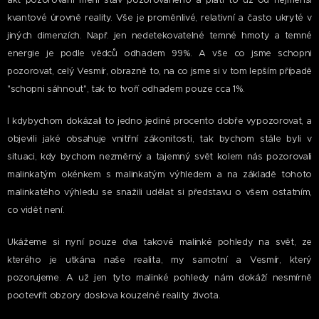
akt pozorování mění stav pozorovaného a platí to už od nejmenší
kvantové úrovně reality. Vše je proměnlivé, relativní a často ukryté v
jiných dimenzích. Např. jen nedetekovatelné temné hmoty a temné
energie je podle vědců odhadem 99%. A vše co jsme schopni
pozorovat, celý Vesmír, obrazně to, na co jsme si v tom lepším případě
"schopni sáhnout", tak to tvoří odhadem pouze cca 1%.
I kdybychom dokázali to jedno jediné procento dobře vypozorovat, a
objevili jaké obsahuje vnitřní zákonitosti, tak bychom stále byli v
situaci, kdy bychom nezměrný a tajemný svět kolem nás pozorovali
malinkatým okénkem s malinkatým výhledem a na základě tohoto
malinkatého výhledu se snažili udělat si představu o všem ostatním,
co vidět není.
Ukážeme si nyní pouze dva takové malinké pohledy na svět, ze
kterého je utkána naše realita, my samotní a Vesmír, který
pozorujeme. A už jen tyto malinké pohledy nám dokáží nesmírně
pootevřít obzory doslova kouzelné reality života.