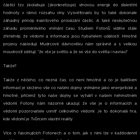
částicí tzv. zkolabuje (zkonkretizuje) vlnovou energii do diskrétní
hodnoty v rámci rozsahu vlny. Vysvětlovalo by to také dokonale
záhadný princip kvantového provázání částic. A také neskutečnou
záhadu proměnlivého vnímání času. Studiem Fotonů vidíme stále
zřetelněji, že vědomí a informace jsou hybatelem událostí. Hmotné
projevy následují. Mudrcové dávnověku nám správně a s velikou
moudrostí sdělují, "že vše je světlo a že se vše do světla i navrací"
Takže?
Takže z něčeho, co nezná čas, co není hmotné a co je balíčkem
informací je složeno vše co našimi dojmy vnímáme jako energetické a
hmotné, přičemž tyto naše dojmy se vytváří v našem nehmotném
vědomí. Fotony nám názorně ukazují, že vše je o informacích a
vědomí pozorovatele uvnitř celkového vědomí. Je to dokonalá hra,
kde vědomí je Tvůrcem vlastní reality.
Více o fascinujících Fotonech a o tom, jak s nimi lze v každodenní