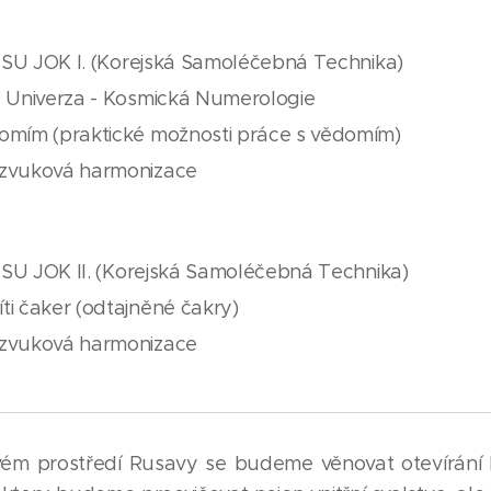
15 SU JOK I. (Korejská Samoléčebná Technika)
č Univerza - Kosmická Numerologie
omím (praktické možnosti práce s vědomím)
 zvuková harmonizace
15 SU JOK II. (Korejská Samoléčebná Technika)
ti čaker (odtajněné čakry)
 zvuková harmonizace
ém prostředí Rusavy se budeme věnovat otevírání 