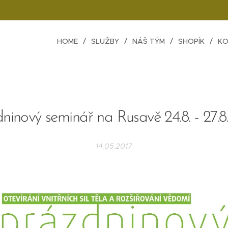
HOME
SLUŽBY
NÁŠ TÝM
SHOPÍK
KO
ninový seminář na Rusavě 24.8. - 27.8
14.05.2017