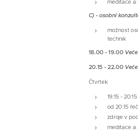
meditace a
C) - osobní konzul
možnost oso
technik
18.00 - 19.00
Veče
20.15 - 22.00
Veče
Čtvrtek
19:15 - 20:1
od 20:15 ře
zdroje v p
meditace a