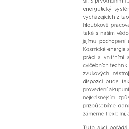
sil. S prvotřídními
energetický systé
vycházejících z ta
hloubkově pracova
také s naším věd
jejímu pochopení 
Kosmické energie se 
práci s vnitřními
cvičebních technik
zvukových nástroj
dispozici bude ta
provedení akupunk
nejkrásnějším způ
přizpůsobíme dané
záměrně flexibilní,
Tuto akci pořádá