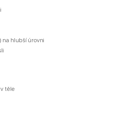
i
) na hlubší úrovni
li
v těle