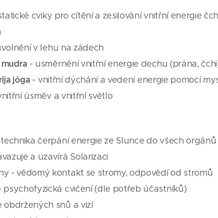
statické cviky pro cítění a zesilování vnitřní energie čch
a
uvolnění v lehu na zádech
/ mudra
- usměrnění vnitřní energie dechu (prána, čchi
ija jóga
- vnitřní dýchání a vedení energie pomocí mys
vnitřní úsměv a vnitřní světlo
- technika čerpání energie ze Slunce do všech orgánů 
vazuje a uzavírá Solarizaci
ny - vědomý kontakt se stromy, odpovědí od stromů
- psychofyzická cvičení (dle potřeb účastníků)
e obdržených snů a vizí