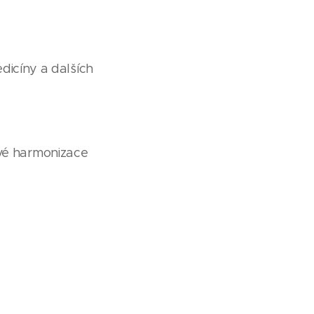
dicíny a dalších
ové harmonizace