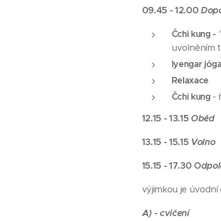
09.45 - 12.00
Dopo
Čchi kung -
uvolněním t
Iyengar jóg
Relaxace
Čchi kung
- 
12.15 - 13.15
Oběd
13.15 - 15.15
Volno
15.15 - 17.30 O
dpol
výjimkou je úvodní
A) - cvičení