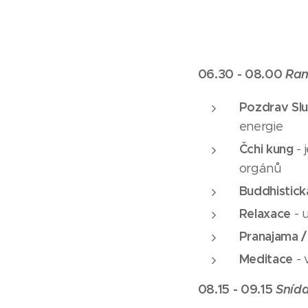
06.30 - 08.00
Ran
Pozdrav Slu
energie
Čchi kung
- 
orgánů
Buddhistická
Relaxace
- u
Pranajama 
Meditace
- 
08.15 - 09.15
Sníd