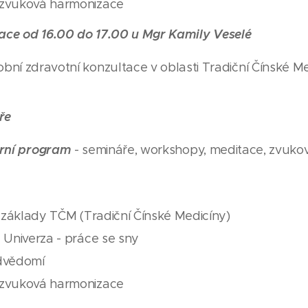
 zvuková harmonizace
tace od 16.00 do 17.00 u Mgr Kamily Veselé
bní zdravotní konzultace v oblasti Tradiční Čínské Me
ře
rní program
- semináře, workshopy, meditace, zvuk
5 základy TČM (Tradiční Čínské Medicíny)
č Univerza - práce se sny
odvědomí
 zvuková harmonizace