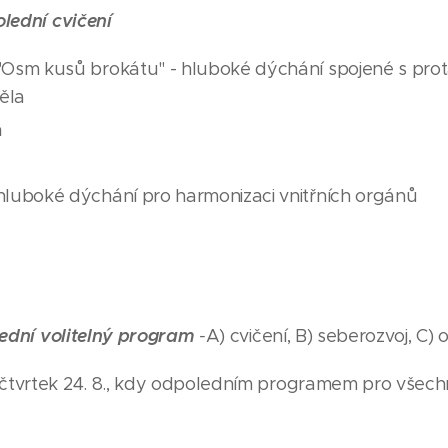
lední cvičení
"Osm kusů brokátu" - hluboké dýchání spojené s pro
ěla
a
hluboké dýchání pro harmonizaci vnitřních orgánů
ední volitelný program
-
A) cvičení, B) seberozvoj, C)
 čtvrtek 24. 8., kdy odpoledním programem pro všechn