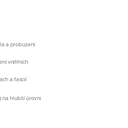
ěla a probuzení
í vnitřních
ach a fascií
) na hlubší úrovni