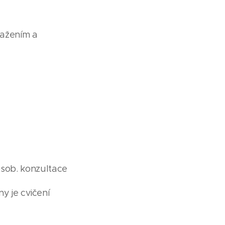
tažením a
 osob. konzultace
y je cvičení