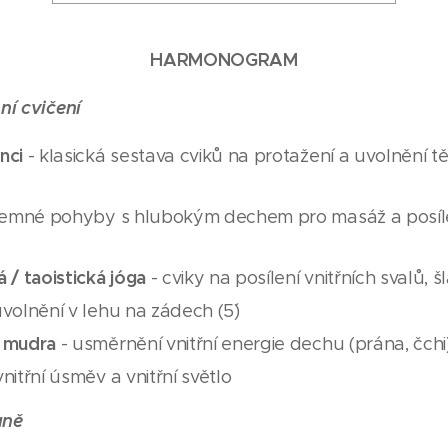
HARMONOGRAM
ní cvičení
nci
- klasická sestava cviků na protažení a uvolnění t
jemné pohyby s hlubokým dechem pro masáž a posílen
 / taoistická jóga
- cviky na posílení vnitřních svalů, šl
volnění v lehu na zádech (5´)
/ mudra
- usměrnění vnitřní energie dechu (prána, čchi
vnitřní úsměv a vnitřní světlo
aně