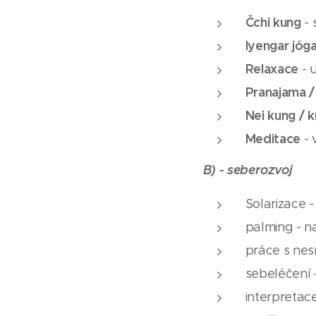
Čchi kung
- 
Iyengar jóg
Relaxace
- 
Pranajama 
Nei kung / kr
Meditace
- 
B) - seberozvoj
Solarizace 
palming - na
práce s nes
sebeléčení 
interpretac