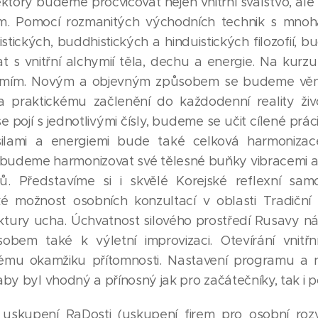
 lektory budeme procvičovat nejen vnitřní svalstvo, ale 
m. Pomocí rozmanitých východních technik s mnoha ti
oistických, buddhistických a hinduistických filozofií,
t s vnitřní alchymií těla, dechu a energie. Na kur
omím. Novým a objevným způsobem se budeme věnov
a praktickému začlenění do každodenní reality živ
pojí s jednotlivými čísly, budeme se učit cílené práci 
 silami a energiemi bude také celková harmonizac
 budeme harmonizovat své tělesné buňky vibracemi a
ů. Představíme si i skvělé Korejské reflexní sa
ké možnost osobních konzultací v oblasti Tradiční
tury ucha. Úchvatnost silového prostředí Rusavy ná
sobem také k výletní improvizaci. Otevírání vnitřn
mu okamžiku přítomnosti. Nastavení programu a n
 aby byl vhodný a přínosný jak pro začátečníky, tak i p
 uskupení RaDosti (uskupení firem pro osobní roz