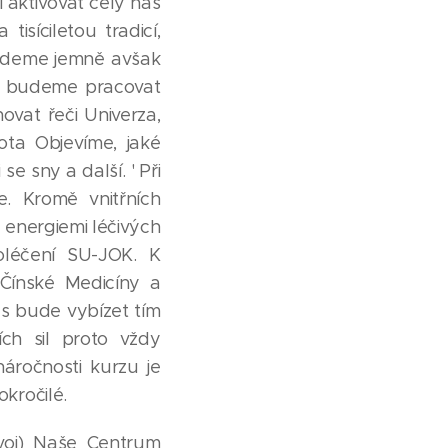
i aktivovat celý náš
síciletou tradicí,
 budeme jemně avšak
zu budeme pracovat
at řeči Univerza,
ota Objevíme, jaké
se sny a další. ' Při
e. Kromě vnitřních
 energiemi léčivých
moléčení SU-JOK. K
 Čínské Medicíny a
s bude vybízet tím
ích sil proto vždy
áročnosti kurzu je
okročilé.
voj) Naše Centrum