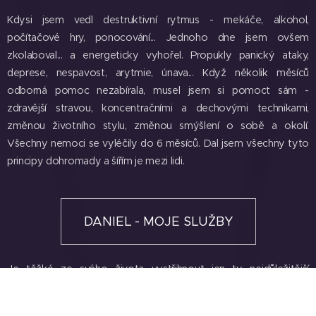
Kdysi jsem vedl destruktivní rytmus - mekáče, alkohol,
počítačové hry, ponocování... Jednoho dne jsem ovšem
zkolaboval... a energeticky vyhořel. Propukly panický ataky,
deprese, nespavost, arytmie, únava... Když několik měsíců
odborná pomoc nezabírala, musel jsem si pomoct sám -
zdravější stravou, koncentračními a dechovými technikami,
změnou životního stylu, změnou smýšlení o sobě a okolí.
Všechny nemoci se vyléčily do 6 měsíců. Dal jsem všechny tyto
principy dohromady a šířím je mezi lidi.
DANIEL - MOJE SLUŽBY
Je těžké ze svého života vystřihnout jen ty nejdůležitější
události, které formovaly můj příběh. Kdybych musel přeci nějak
začít, jak jsem se stal z chronicky nemocného člověka celostním